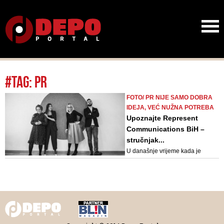
#tag: PR
FOTO/ PR NIJE SAMO DOBRA
IDEJA, VEĆ NUŽNA POTREBA
Upoznajte Represent
Communications BiH –
stručnjak...
U današnje vrijeme kada je
adekvatna komunikacija ključna
za uspjeh svakog brenda, PR nije
samo dobra ideja, već nužna
potreba. U Representu to dobro
znaju i imaju odgovore na sva
vaša pitanja