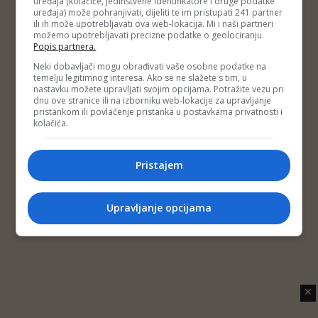
uređaja (kolačiće, jedinstvene identifikatore i druge podatke
Copyright © 2014 Depo Portal
uređaja) može pohranjivati, dijeliti te im pristupati 241 partner
Impressum
Kontakt
Marketing
Privatnost korisnika
ili ih može upotrebljavati ova web-lokacija. Mi i naši partneri
O nama
možemo upotrebljavati precizne podatke o geolociranju.
Popis partnera.
Neki dobavljači mogu obrađivati vaše osobne podatke na
temelju legitimnog interesa. Ako se ne slažete s tim, u
nastavku možete upravljati svojim opcijama. Potražite vezu pri
dnu ove stranice ili na izborniku web-lokacije za upravljanje
pristankom ili povlačenje pristanka u postavkama privatnosti i
kolačića.
Pristajem
Upravljanje opcijama
✕