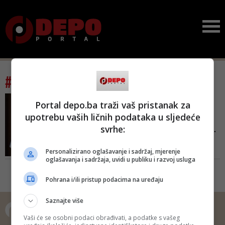
#tag: početk školske godine
GRADONAČELNIK ISTAKNUO
Portal depo.ba traži vaš pristanak za
VAŽNOST 1. SEPTEMBRA
upotrebu vaših ličnih podataka u sljedeće
Grad Sarajevo poziva: Na
svrhe:
prvi dan škole roditeljim...
- Zaposlenim roditeljima treba
Personalizirano oglašavanje i sadržaj, mjerenje
odobriti plaćeno odsustvo da bi,
oglašavanja i sadržaja, uvidi u publiku i razvoj usluga
jedan od najvažnijih dana u
životu djeteta, proveli sa njim.
Pohrana i/ili pristup podacima na uređaju
Grad, kao odgovoran poslodavac,
to podržava - navodi se
Saznajte više
Vaši će se osobni podaci obrađivati, a podatke s vašeg