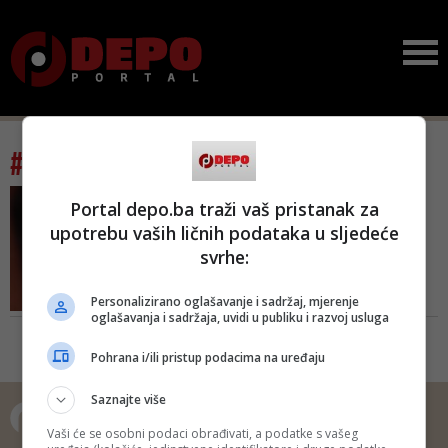
#tag: četništvo
'NE SMIJEMO DOZVOLITI
Portal depo.ba traži vaš pristanak za
IZJEDNAČAVANJE
upotrebu vaših ličnih podataka u sljedeće
ANTIFAŠIZMA I FAŠIZMA'
svrhe:
Bećirović: Nije pametno
potcjenjivati mračne
ideol...
Personalizirano oglašavanje i sadržaj, mjerenje
oglašavanja i sadržaja, uvidi u publiku i razvoj usluga
Mi nikada ne smijemo dozvoliti
izjednačavanje antifašizma i
Pohrana i/ili pristup podacima na uređaju
fašizma! Mrak i svjetlo nisu isto.
Oni koji to izjednače odlučili sa da
Saznajte više
žive u vječnom mraku mržnje,
podjela i neljudskosti - poručuje
Vaši će se osobni podaci obrađivati, a podatke s vašeg
Bećirović