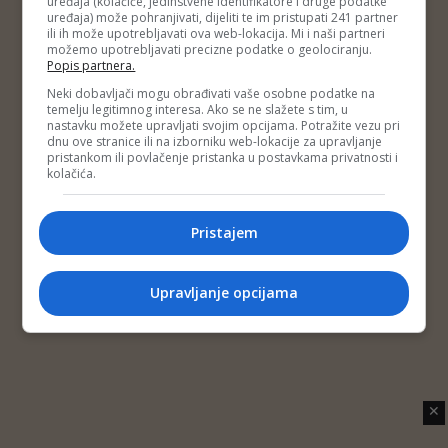
uređaja (kolačiće, jedinstvene identifikatore i druge podatke
Copyright © 2014 Depo Portal
uređaja) može pohranjivati, dijeliti te im pristupati 241 partner
Impressum
Kontakt
Marketing
Privatnost korisnika
ili ih može upotrebljavati ova web-lokacija. Mi i naši partneri
O nama
možemo upotrebljavati precizne podatke o geolociranju.
Popis partnera.
Neki dobavljači mogu obrađivati vaše osobne podatke na
temelju legitimnog interesa. Ako se ne slažete s tim, u
nastavku možete upravljati svojim opcijama. Potražite vezu pri
dnu ove stranice ili na izborniku web-lokacije za upravljanje
pristankom ili povlačenje pristanka u postavkama privatnosti i
kolačića.
Pristajem
Upravljanje opcijama
✕