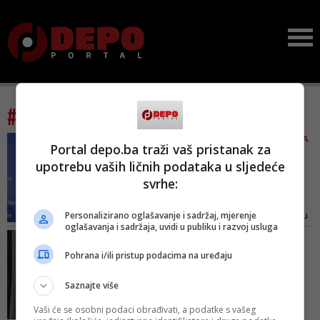
#tag: lobiranje
HOĆE LI OTIĆI SA ČELA SDP-A
Portal depo.ba traži vaš pristanak za
Nikšić otvoreno: 'Teže je
upotrebu vaših ličnih podataka u sljedeće
voditi SDP nego Vladu
svrhe:
FB...
Nikšić ističe kako "svi nekako
Personalizirano oglašavanje i sadržaj, mjerenje
polažu račun i pravo da odlučuju
oglašavanja i sadržaja, uvidi u publiku i razvoj usluga
o SDP-u" te dodaje: "Pa ljudi iz
BIVŠI SVJETSKI ŠAHOVSKI
SDA zovu da lobiraju, da ja više
PRVAK
Pohrana i/ili pristup podacima na uređaju
ne budem predsjednik"
Gari Kasparov: 'Putin je
podcijenio Zapad,
Saznajte više
njegova...
Vaši će se osobni podaci obrađivati, a podatke s vašeg
Prema njegovom mišljenju,