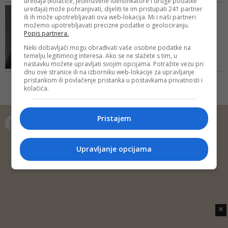
uređaja (kolačiće, jedinstvene identifikatore i druge podatke
autokrati vide u sportu priliku da
uređaja) može pohranjivati, dijeliti te im pristupati 241 partner
AMERIČKO MINISTARSTVO
poprave svoj imidž i to traje još od
ili ih može upotrebljavati ova web-lokacija. Mi i naši partneri
ODBRANE OBJAVILO
možemo upotrebljavati precizne podatke o geolociranju.
1936., od Olimpijade u Berlinu
Povjerljivi dokument: RS
Popis partnera.
tokom vladavine Hitlerovog
masno plaća kompaniji iz
nacističkog režima
Neki dobavljači mogu obrađivati vaše osobne podatke na
...
temelju legitimnog interesa. Ako se ne slažete s tim, u
nastavku možete upravljati svojim opcijama. Potražite vezu pri
Angažman između teksaške
dnu ove stranice ili na izborniku web-lokacije za upravljanje
kompanije i Republike Srpske
pristankom ili povlačenje pristanka u postavkama privatnosti i
dogovoren je na period od godinu
kolačića.
dana, sa početkom od 1. januara
ove godine
Pristajem
Copyright © 2014 Depo Portal
Upravljanje opcijama
Impressum
Kontakt
Marketing
Privatnost korisnika
O nama
✕