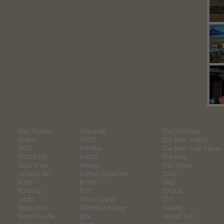
Glas Srpske
Pešćanik
The Guardian
Globus
POGO
The New Yorker
IMDb
Politika
The New York Times
INDEX.HR
Reddit
The Sun
Indie Wire
Reuters
The Times
Jutarnji list
Rotten Tomatoes
Time
Kurir
RTRS
TMZ
Miniclip
RTS
Tportal
net.hr
Screen Daily
TV1
Nezavisne
Slobodna Bosna
Variety
News Google
Sky
Večenji list