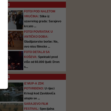
O
FOTO
FOTO/ POD NALETOM
VRUĆINA:
Slike iz
uzavrelog grada: Sarajevo
krcato ...
FOTO/ POVRATAK U
ANTIČKO DOBA:
Gladijatorske borbe: Ne,
ovo nisu filmske ...
FOTO DETALJI SA
KOŠEVA:
Spektakl pred
više od 60.000 ljudi: Dron
s...
SATA
IZ MUP-A ZDK
POTVRĐENO:
U rijeci
Krivaji kod Zavidovića
utopio se ...
SARAJEVO FILM
FESTIVAL:
Specijalna