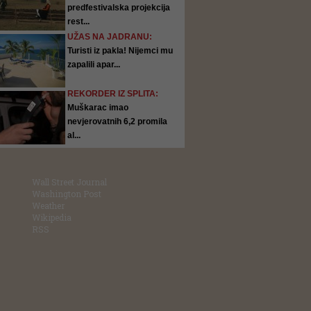
predfestivalska projekcija
rest...
UŽAS NA JADRANU:
Turisti iz pakla! Nijemci mu
zapalili apar...
REKORDER IZ SPLITA:
Muškarac imao
nevjerovatnih 6,2 promila
al...
Wall Street Journal
Washington Post
Weather
Wikipedia
RSS