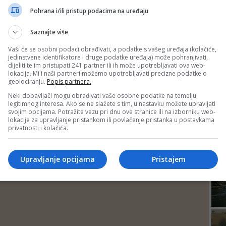
DEP
Pohrana i/ili pristup podacima na uređaju
Saznajte više
Vaši će se osobni podaci obrađivati, a podatke s vašeg uređaja (kolačiće,
jedinstvene identifikatore i druge podatke uređaja) može pohranjivati,
dijeliti te im pristupati 241 partner ili ih može upotrebljavati ova web-
lokacija. Mi i naši partneri možemo upotrebljavati precizne podatke o
geolociranju.
Popis partnera.
Neki dobavljači mogu obrađivati vaše osobne podatke na temelju
legitimnog interesa. Ako se ne slažete s tim, u nastavku možete upravljati
svojim opcijama. Potražite vezu pri dnu ove stranice ili na izborniku web-
lokacije za upravljanje pristankom ili povlačenje pristanka u postavkama
privatnosti i kolačića.
24
Upravljanje opcijama
Pristajem