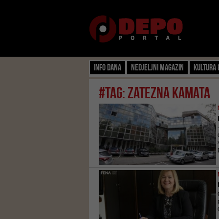
Info dana
Nedjeljni magazin
Kultura 
#tag: ZATEZNA KAMATA