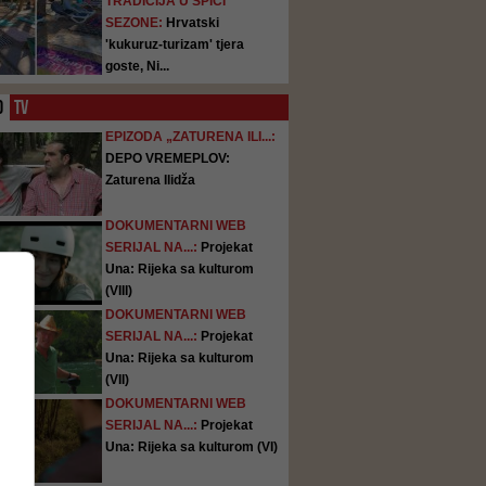
TRADICIJA U ŠPICI
SEZONE:
Hrvatski
'kukuruz-turizam' tjera
goste, Ni...
O
TV
EPIZODA „ZATURENA ILI...:
DEPO VREMEPLOV:
Zaturena Ilidža
DOKUMENTARNI WEB
SERIJAL NA...:
Projekat
Una: Rijeka sa kulturom
(VIII)
DOKUMENTARNI WEB
SERIJAL NA...:
Projekat
Una: Rijeka sa kulturom
(VII)
DOKUMENTARNI WEB
SERIJAL NA...:
Projekat
Una: Rijeka sa kulturom (VI)