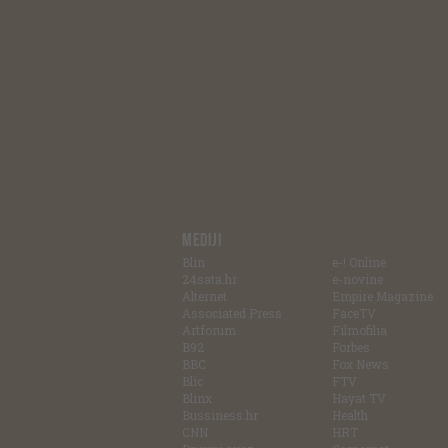
MEDIJI
Blin
e-! Online
24sata.hr
e-novine
Alternet
Empire Magazine
Associated Press
FaceTV
Artforum
Filmofilia
B92
Forbes
BBC
Fox News
Blic
FTV
Blinx
Hayat TV
Bussiness.hr
Health
CNN
HRT