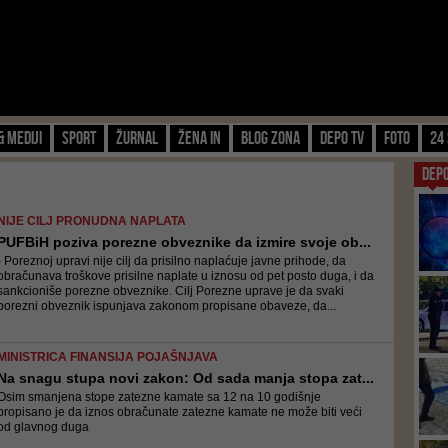
& Mediji
Sport
Žurnal
Žena IN
Blog zona
Depo TV
FOTO
24 
DEP
NIJE CILJ PRONUDNA NAPLATA
PUFBiH poziva porezne obveznike da izmire svoje ob...
- Poreznoj upravi nije cilj da prisilno naplaćuje javne prihode, da
obračunava troškove prisilne naplate u iznosu od pet posto duga, i da
sankcioniše porezne obveznike. Cilj Porezne uprave je da svaki
porezni obveznik ispunjava zakonom propisane obaveze, da...
MINISTRICA FINANSIJA POJAŠNJAVA
Na snagu stupa novi zakon: Od sada manja stopa zat...
Osim smanjena stope zatezne kamate sa 12 na 10 godišnje
propisano je da iznos obračunate zatezne kamate ne može biti veći
od glavnog duga