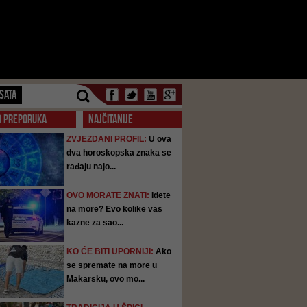
SATA
O PREPORUKA
NAJČITANIJE
ZVJEZDANI PROFIL:
U ova
dva horoskopska znaka se
rađaju najo...
OVO MORATE ZNATI:
Idete
na more? Evo kolike vas
kazne za sao...
KO ĆE BITI UPORNIJI:
Ako
se spremate na more u
Makarsku, ovo mo...