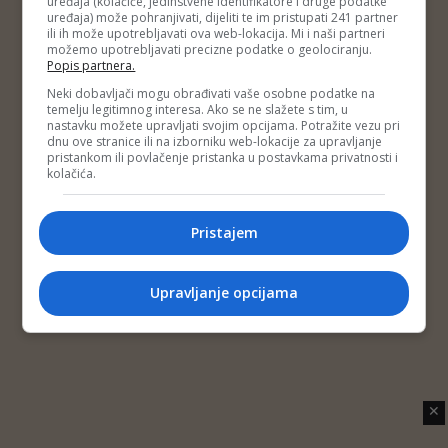
uređaja (kolačiće, jedinstvene identifikatore i druge podatke
Copyright © 2014 Depo Portal
uređaja) može pohranjivati, dijeliti te im pristupati 241 partner
Impressum
Kontakt
Marketing
Privatnost korisnika
ili ih može upotrebljavati ova web-lokacija. Mi i naši partneri
O nama
možemo upotrebljavati precizne podatke o geolociranju.
Popis partnera.
Neki dobavljači mogu obrađivati vaše osobne podatke na
temelju legitimnog interesa. Ako se ne slažete s tim, u
nastavku možete upravljati svojim opcijama. Potražite vezu pri
dnu ove stranice ili na izborniku web-lokacije za upravljanje
pristankom ili povlačenje pristanka u postavkama privatnosti i
kolačića.
Pristajem
Upravljanje opcijama
✕