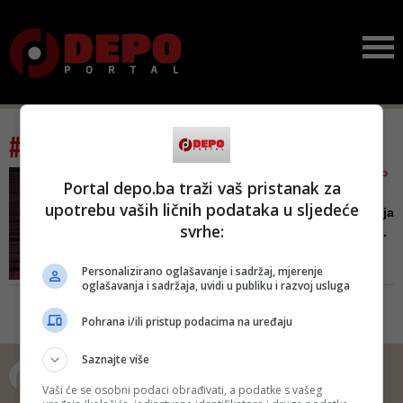
#tag: crkva bosanska
VIDEO/ POČELA SEZONA U NP
Portal depo.ba traži vaš pristanak za
TUZLA
upotrebu vaših ličnih podataka u sljedeće
Izvedena prva ovogodišnja
svrhe:
premijera predstave 'Crk...
Autor i reditelj je istakao da ovo
Personalizirano oglašavanje i sadržaj, mjerenje
nije historijska predstava, nego
oglašavanja i sadržaja, uvidi u publiku i razvoj usluga
teatarsko djelo koje se bavi
sadašnjim vremenom i tumači
Pohrana i/ili pristup podacima na uređaju
trenutne društvene traume
Saznajte više
Vaši će se osobni podaci obrađivati, a podatke s vašeg