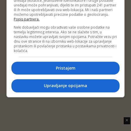
uređaja (kolačiće, jedinstvene identifikatore i druge podatke
Copyright © 2014 Depo Portal
uređaja) može pohranjivati, dijeliti te im pristupati 241 partner
Impressum
Kontakt
Marketing
Privatnost korisnika
ili ih može upotrebljavati ova web-lokacija. Mi i naši partneri
O nama
možemo upotrebljavati precizne podatke o geolociranju.
Popis partnera.
Neki dobavljači mogu obrađivati vaše osobne podatke na
temelju legitimnog interesa. Ako se ne slažete s tim, u
nastavku možete upravljati svojim opcijama. Potražite vezu pri
dnu ove stranice ili na izborniku web-lokacije za upravljanje
pristankom ili povlačenje pristanka u postavkama privatnosti i
kolačića.
Pristajem
Upravljanje opcijama
✕