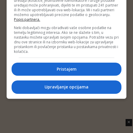
uređaja (kolačiće, jedinstvene identifikatore i druge podatke
Copyright © 2014 Depo Portal
uređaja) može pohranjivati, dijeliti te im pristupati 241 partner
Impressum
Kontakt
Marketing
Privatnost korisnika
ili ih može upotrebljavati ova web-lokacija. Mi i naši partneri
O nama
možemo upotrebljavati precizne podatke o geolociranju.
Popis partnera.
Neki dobavljači mogu obrađivati vaše osobne podatke na
temelju legitimnog interesa. Ako se ne slažete s tim, u
nastavku možete upravljati svojim opcijama. Potražite vezu pri
dnu ove stranice ili na izborniku web-lokacije za upravljanje
pristankom ili povlačenje pristanka u postavkama privatnosti i
kolačića.
Pristajem
Upravljanje opcijama
✕