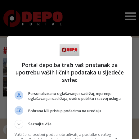
#tag: otomanizacija
DINO MUSTAFIĆ/
Portal depo.ba traži vaš pristanak za
OTOMANIZACIJA GLAVNOG
upotrebu vaših ličnih podataka u sljedeće
BH. GRADA
svrhe:
Sramota: Kako politička
elita, predvođena
gradonač...
Personalizirano oglašavanje i sadržaj, mjerenje
oglašavanja i sadržaja, uvidi u publiku i razvoj usluga
Godinama SDA radi na kreiranju
atmosfere u kojoj Bošnjaci treba
Pohrana i/ili pristup podacima na uređaju
da vide Tursku kao silu zaštitnicu,
a Erdogana kao čovjeka koji je
Saznajte više
Tursku ponovo učinio jakom i koji
neće dati na Bosnu
Vaši će se osobni podaci obrađivati, a podatke s vašeg