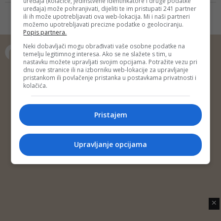
uređaja (kolačiće, jedinstvene identifikatore i druge podatke
Radiosarajevo.ba upućuje riječi
uređaja) može pohranjivati, dijeliti te im pristupati 241 partner
zahvalnosti predstavnicima
ili ih može upotrebljavati ova web-lokacija. Mi i naši partneri
možemo upotrebljavati precizne podatke o geolociranju.
institucija sa svih razina vlasti,
Popis partnera.
međunarodnim organizacijama i
ambasadama koji su pokazali
Neki dobavljači mogu obrađivati vaše osobne podatke na
temelju legitimnog interesa. Ako se ne slažete s tim, u
interes, uputili podršku i osudili
nastavku možete upravljati svojim opcijama. Potražite vezu pri
gnusan atak na medijske slobode
Copyright © 2014 Depo Portal
dnu ove stranice ili na izborniku web-lokacije za upravljanje
pristankom ili povlačenje pristanka u postavkama privatnosti i
Impressum
Kontakt
Marketing
Privatnost korisnika
kolačića.
O nama
Pristajem
Upravljanje opcijama
✕