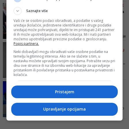
Mile Marčeta pristupio SNSD-u
PO NALOGU TUŽILAŠTVA USK
Saznajte više
FUP upao u Općinu Velika
Kladuša, Fikret Abdić
Vaši će se osobni podaci obrađivati, a podatke s vašeg
pod...
uređaja (kolačiće, jedinstvene identifikatore i druge podatke
uređaja) može pohranjivati, dijeliti te im pristupati 241 partner
U pitanju je akcija usmjerena
ili ih može upotrebljavati ova web-lokacija. Mi i naši partneri
protiv općinskog rukovodstva koje
možemo upotrebljavati precizne podatke o geolociranju.
je osumnjičeno za zloupotrebu
Popis partnera.
NAČELNIK ODBACUJE
položaja i korupciju
KRIVICU ZA SPORU GRADNJU
Neki dobavljači mogu obrađivati vaše osobne podatke na
temelju legitimnog interesa. Ako se ne slažete s tim, u
Koldžo: Novo Sarajevo je
nastavku možete upravljati svojim opcijama. Potražite vezu pri
uradilo svoj dio posla na...
dnu ove stranice ili na izborniku web-lokacije za upravljanje
U medijima se pominje da i
pristankom ili povlačenje pristanka u postavkama privatnosti i
kolačića.
Općina Novo Sarajevo snosi
krivicu za sporu gradnju, što
MJESEČNA PRIMANJA I
načelnik Nedžad Koldžo
DODACI
Pristajem
odbacuje i tvrdi da je Općina
Kolike su plate načelnika
Novo Sarajevo uradila mnogo
sarajevskih općina i ko ...
više na ovom projektu od svih
N1 istražilvao je koliko mjesečno
Upravljanje opcijama
ostalih uključenih u njegovu
inkasiraju načelnici općina u
realizaciju
Kantonu Sarajevo