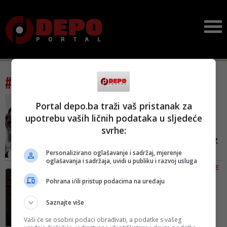
#tag: iz bih
VIJEST KOJA SE NIJE
Portal depo.ba traži vaš pristanak za
SVIDJELA BAKIRU
upotrebu vaših ličnih podataka u sljedeće
IZETBEGOVIĆU
svrhe:
Reis Muderisu osmudio
bradu: Šta se događa u IZ
Bi...
Personalizirano oglašavanje i sadržaj, mjerenje
oglašavanja i sadržaja, uvidi u publiku i razvoj usluga
Šta se događa u islamskoj
TAJNO GLASANJE ODLUČUJE
zajednici BiH o čemu javnost
Husein ef. Kavazović
Pohrana i/ili pristup podacima na uređaju
malo zna ili ne zna ništa? Dobro
protiv Muamera ef.
obaviješteni portal Nedžada
Zukorlića:...
Saznajte više
Latića otkriva izakulisna zbivanja,
Izbori za novog reisu-l-ulemu
(ne)očekivane smjene i
Vaši će se osobni podaci obrađivati, a podatke s vašeg
Islamske zajednice u BiH bit će
kadrovske promjene, koje se