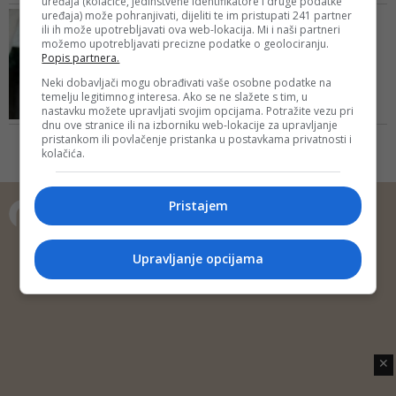
uređaja (kolačiće, jedinstvene identifikatore i druge podatke
održani sutra, u Gazi Husrev-
zasigurno nisu svidjele lideru
uređaja) može pohranjivati, dijeliti te im pristupati 241 partner
VIDEO/ NISMO MI OSTACI NI
begovoj biblioteci u Sarajevu
ili ih može upotrebljavati ova web-lokacija. Mi i naši partneri
SDA, Bakiru Izetbegović...
TURAKA NI ARAPA
možemo upotrebljavati precizne podatke o geolociranju.
Muamer Zukorlić otkriva:
Popis partnera.
Zašto sam odlučio da
Neki dobavljači mogu obrađivati vaše osobne podatke na
prih...
temelju legitimnog interesa. Ako se ne slažete s tim, u
nastavku možete upravljati svojim opcijama. Potražite vezu pri
Kazao je da će svoj program
dnu ove stranice ili na izborniku web-lokacije za upravljanje
predstaviti nakon što kandidatura
pristankom ili povlačenje pristanka u postavkama privatnosti i
bude verifikovana 21. septembra,
kolačića.
ali je naveo neke stvari za koje bi
zalagao
Pristajem
Copyright © 2014 Depo Portal
Upravljanje opcijama
Impressum
Kontakt
Marketing
Privatnost korisnika
O nama
✕