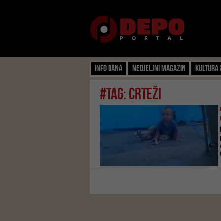
Info dana
Nedjeljni magazin
Kultura 
#tag: crteži