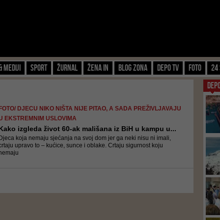
& Mediji
Sport
Žurnal
Žena IN
Blog zona
Depo TV
FOTO
24 
DEP
FOTO/ DJECU NIKO NIŠTA NIJE PITAO, A SADA PREŽIVLJAVAJU
U EKSTREMNIM USLOVIMA
Kako izgleda život 60-ak mališana iz BiH u kampu u...
Djeca koja nemaju sjećanja na svoj dom jer ga neki nisu ni imali,
crtaju upravo to – kućice, sunce i oblake. Crtaju sigurnost koju
nemaju