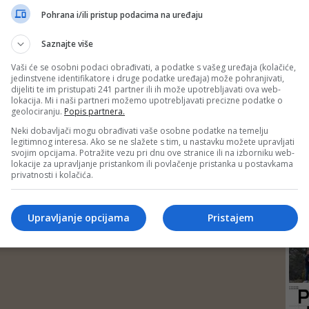
DEP
Pohrana i/ili pristup podacima na uređaju
Saznajte više
Vaši će se osobni podaci obrađivati, a podatke s vašeg uređaja (kolačiće,
jedinstvene identifikatore i druge podatke uređaja) može pohranjivati,
dijeliti te im pristupati 241 partner ili ih može upotrebljavati ova web-
lokacija. Mi i naši partneri možemo upotrebljavati precizne podatke o
geolociranju.
Popis partnera.
Neki dobavljači mogu obrađivati vaše osobne podatke na temelju
legitimnog interesa. Ako se ne slažete s tim, u nastavku možete upravljati
svojim opcijama. Potražite vezu pri dnu ove stranice ili na izborniku web-
lokacije za upravljanje pristankom ili povlačenje pristanka u postavkama
privatnosti i kolačića.
24
Upravljanje opcijama
Pristajem