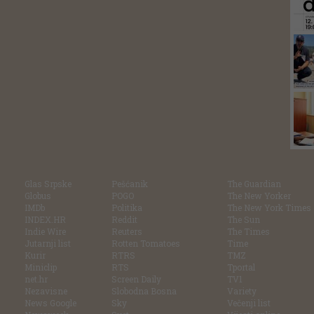
Glas Srpske
Pešćanik
The Guardian
Globus
POGO
The New Yorker
IMDb
Politika
The New York Times
INDEX.HR
Reddit
The Sun
Indie Wire
Reuters
The Times
Jutarnji list
Rotten Tomatoes
Time
Kurir
RTRS
TMZ
Miniclip
RTS
Tportal
net.hr
Screen Daily
TV1
Nezavisne
Slobodna Bosna
Variety
News Google
Sky
Večenji list