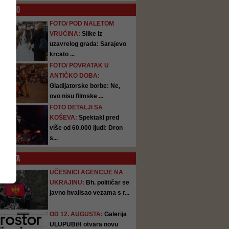
O
FOTO
FOTO/ POD NALETOM
VRUĆINA:
Slike iz
uzavrelog grada: Sarajevo
krcato ...
FOTO/ POVRATAK U
ANTIČKO DOBA:
Gladijatorske borbe: Ne,
ovo nisu filmske ...
FOTO DETALJI SA
KOŠEVA:
Spektakl pred
više od 60.000 ljudi: Dron
s...
SATA
UČESNICI AGENCIJE NA
UKRAJINU:
Bh. političar se
javno hvalisao vezama s r...
OD 12. AUGUSTA:
Galerija
ULUPUBiH otvara novu