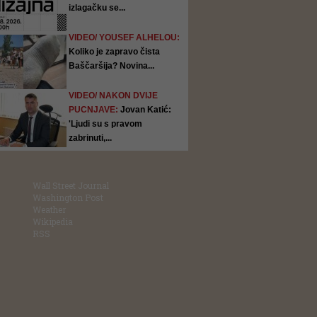
izlagačku se...
VIDEO/ YOUSEF ALHELOU:
Koliko je zapravo čista
Baščaršija? Novina...
VIDEO/ NAKON DVIJE
PUCNJAVE:
Jovan Katić:
'Ljudi su s pravom
zabrinuti,...
Wall Street Journal
Washington Post
Weather
Wikipedia
RSS