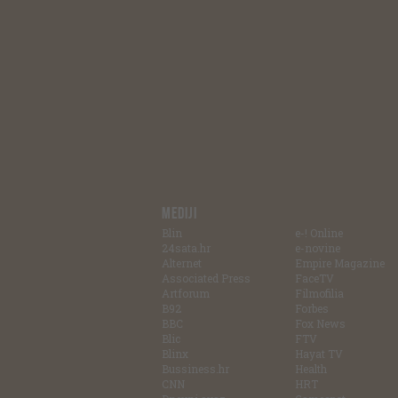
MEDIJI
Blin
e-! Online
24sata.hr
e-novine
Alternet
Empire Magazine
Associated Press
FaceTV
Artforum
Filmofilia
B92
Forbes
BBC
Fox News
Blic
FTV
Blinx
Hayat TV
Bussiness.hr
Health
CNN
HRT