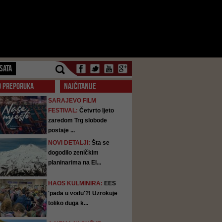
SATA
O PREPORUKA
NAJČITANIJE
SARAJEVO FILM
FESTIVAL:
Četvrto ljeto
zaredom Trg slobode
postaje ...
NOVI DETALJI:
Šta se
dogodilo zeničkim
planinarima na El...
HAOS KULMINIRA:
EES
'pada u vodu'?! Uzrokuje
toliko duga k...