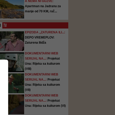
A NEMA NI GUŽVE:
Apartman na Jadranu za
manje od 70 KM, ruč...
O
TV
EPIZODA „ZATURENA ILI...:
DEPO VREMEPLOV:
Zaturena Ilidža
DOKUMENTARNI WEB
SERIJAL NA...:
Projekat
Una: Rijeka sa kulturom
(VIII)
DOKUMENTARNI WEB
SERIJAL NA...:
Projekat
Una: Rijeka sa kulturom
(VII)
DOKUMENTARNI WEB
SERIJAL NA...:
Projekat
Una: Rijeka sa kulturom (VI)