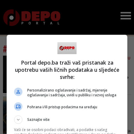
#tag: solomun
SPREMA NOĆ ZA PAMĆENJE U
Portal depo.ba traži vaš pristanak za
SARAJEVU
upotrebu vaših ličnih podataka u sljedeće
Upute za posjetioce
svrhe:
partyja DJ Solomuna: Evo
kojih...
Personalizirano oglašavanje i sadržaj, mjerenje
Solomun IIII Klabika [Sarajevo
oglašavanja i sadržaja, uvidi u publiku i razvoj usluga
Quaternate] je događaj koji će
SAV PRIHOD IDE ZA POMOĆ
imati veliko osiguranje, te su
SIGURNOJ KUĆI
Pohrana i/ili pristup podacima na uređaju
posjetitelji obavezni da u svakom
Party u centru grada:
trenutku slijede upute i propise
Velika zvijezda DJ
Saznajte više
policije ili članova
Solomun d...
organizacijskog tima
Vaši će se osobni podaci obrađivati, a podatke s vašeg
Na svojevrstan način organizacija