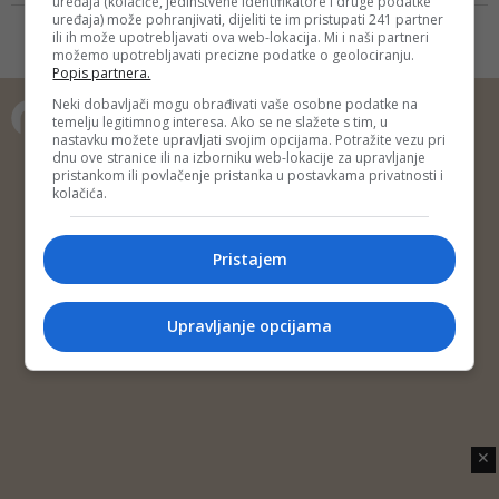
uređaja (kolačiće, jedinstvene identifikatore i druge podatke
ovako velikog nastupa u
uređaja) može pohranjivati, dijeliti te im pristupati 241 partner
centralnom dijelu grada bez
ili ih može upotrebljavati ova web-lokacija. Mi i naši partneri
možemo upotrebljavati precizne podatke o geolociranju.
ulaznica, zahvalnica je Mladenu
Popis partnera.
Solomunu
Neki dobavljači mogu obrađivati vaše osobne podatke na
temelju legitimnog interesa. Ako se ne slažete s tim, u
nastavku možete upravljati svojim opcijama. Potražite vezu pri
Copyright © 2014 Depo Portal
dnu ove stranice ili na izborniku web-lokacije za upravljanje
pristankom ili povlačenje pristanka u postavkama privatnosti i
Impressum
Kontakt
Marketing
Privatnost korisnika
kolačića.
O nama
Pristajem
Upravljanje opcijama
✕