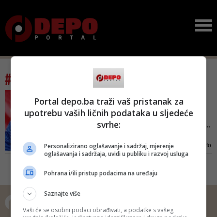
#tag: Milorad Bilbija
TUČA KOD STADIONA U
Portal depo.ba traži vaš pristanak za
BANJALUCI
upotrebu vaših ličnih podataka u sljedeće
Trener FK Borac vrijeđao,
svrhe:
pa napao direktora Srne:...
Portparol PU Banjaluka Marija
Personalizirano oglašavanje i sadržaj, mjerenje
Markanović rekla je za Srpskainfo
oglašavanja i sadržaja, uvidi u publiku i razvoj usluga
da je tuča policiji prijavljena u
utorak oko 17 časova
Pohrana i/ili pristup podacima na uređaju
Saznajte više
Vaši će se osobni podaci obrađivati, a podatke s vašeg