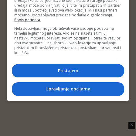
uređaja (kolačiće, jedinstvene identifikatore i druge podatke
Copyright © 2014 Depo Portal
uređaja) može pohranjivati, dijeliti te im pristupati 241 partner
Impressum
Kontakt
Marketing
Privatnost korisnika
ili ih može upotrebljavati ova web-lokacija. Mi i naši partneri
O nama
možemo upotrebljavati precizne podatke o geolociranju.
Popis partnera.
Neki dobavljači mogu obrađivati vaše osobne podatke na
temelju legitimnog interesa. Ako se ne slažete s tim, u
nastavku možete upravljati svojim opcijama. Potražite vezu pri
dnu ove stranice ili na izborniku web-lokacije za upravljanje
pristankom ili povlačenje pristanka u postavkama privatnosti i
kolačića.
Pristajem
Upravljanje opcijama
✕