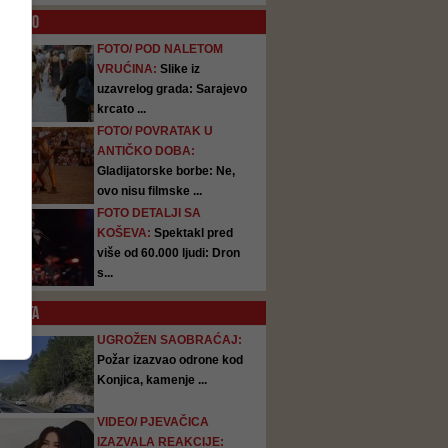
O
FOTO
FOTO/ POD NALETOM
VRUĆINA:
Slike iz
uzavrelog grada: Sarajevo
krcato ...
FOTO/ POVRATAK U
ANTIČKO DOBA:
Gladijatorske borbe: Ne,
ovo nisu filmske ...
FOTO DETALJI SA
KOŠEVA:
Spektakl pred
više od 60.000 ljudi: Dron
s...
SATA
UGROŽEN SAOBRAĆAJ:
Požar izazvao odrone kod
Konjica, kamenje ...
VIDEO/ PJEVAČICA
IZAZVALA REAKCIJE: