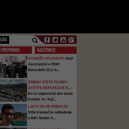
SATA
O PREPORUKA
NAJČITANIJE
KO MOŽE APLICIRATI:
Novi
Javni pozivi u FBiH:
Rekordnih 20,3 m...
IZMEĐU ŠTETE PO BIH I
ZAŠTITE REPUTACIJE B...:
Ko će odgovarati ako stane
Koridor Vc: Kaž...
LJETO SE NE PREDAJE:
Stiže li konačno zahlađenje
u BiH: Nedim S...