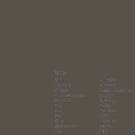
MEDIJI
Blin
e-! Online
24sata.hr
e-novine
Alternet
Empire Magazine
Associated Press
FaceTV
Artforum
Filmofilia
B92
Forbes
BBC
Fox News
Blic
FTV
Blinx
Hayat TV
Bussiness.hr
Health
CNN
HRT