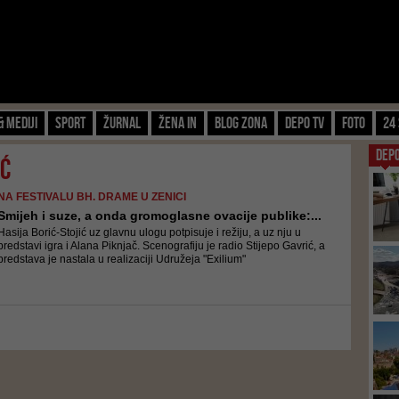
& Mediji
Sport
Žurnal
Žena IN
Blog zona
Depo TV
FOTO
24 
DEP
ić
NA FESTIVALU BH. DRAME U ZENICI
Smijeh i suze, a onda gromoglasne ovacije publike:...
Hasija Borić-Stojić uz glavnu ulogu potpisuje i režiju, a uz nju u
predstavi igra i Alana Piknjač. Scenografiju je radio Stijepo Gavrić, a
predstava je nastala u realizaciji Udružeja "Exilium"