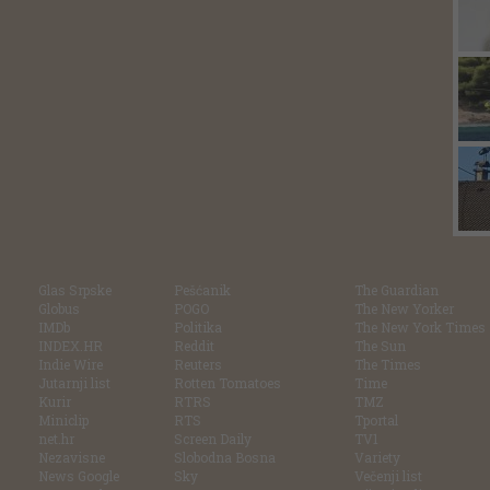
Glas Srpske
Pešćanik
The Guardian
Globus
POGO
The New Yorker
IMDb
Politika
The New York Times
INDEX.HR
Reddit
The Sun
Indie Wire
Reuters
The Times
Jutarnji list
Rotten Tomatoes
Time
Kurir
RTRS
TMZ
Miniclip
RTS
Tportal
net.hr
Screen Daily
TV1
Nezavisne
Slobodna Bosna
Variety
News Google
Sky
Večenji list