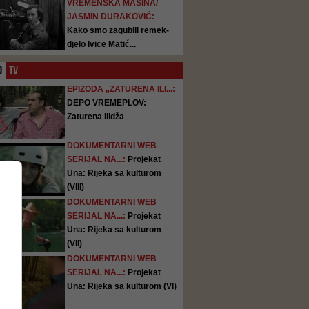
VREMENSKA MAŠINA/
JASMIN DURAKOVIĆ:
Kako smo zagubili remek-
djelo Ivice Matić...
O
TV
EPIZODA „ZATURENA ILI...:
DEPO VREMEPLOV:
Zaturena Ilidža
DOKUMENTARNI WEB
SERIJAL NA...:
Projekat
Una: Rijeka sa kulturom
(VIII)
DOKUMENTARNI WEB
SERIJAL NA...:
Projekat
Una: Rijeka sa kulturom
(VII)
DOKUMENTARNI WEB
SERIJAL NA...:
Projekat
Una: Rijeka sa kulturom (VI)