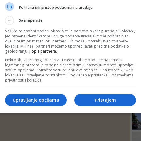
DEP
Pohrana i/ili pristup podacima na uređaju
Saznajte više
Vaši će se osobni podaci obrađivati, a podatke s vašeg uređaja (kolačiće,
jedinstvene identifikatore i druge podatke uređaja) može pohranjivati,
dijeliti te im pristupati 241 partner ili ih može upotrebljavati ova web-
lokacija. Mi i naši partneri možemo upotrebljavati precizne podatke o
geolociranju.
Popis partnera.
Neki dobavljači mogu obrađivati vaše osobne podatke na temelju
legitimnog interesa. Ako se ne slažete s tim, u nastavku možete upravljati
svojim opcijama. Potražite vezu pri dnu ove stranice ili na izborniku web-
lokacije za upravljanje pristankom ili povlačenje pristanka u postavkama
privatnosti i kolačića.
24
Upravljanje opcijama
Pristajem