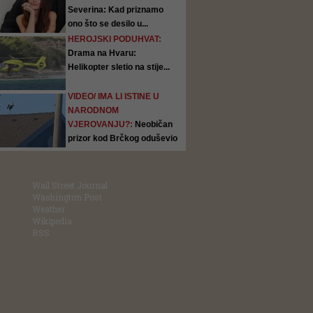
Severina: Kad priznamo
ono što se desilo u...
HEROJSKI PODUHVAT:
Drama na Hvaru:
Helikopter sletio na stije...
VIDEO/ IMA LI ISTINE U
NARODNOM
VJEROVANJU?:
Neobičan
prizor kod Brčkog oduševio
ljude:...
Wall Street Journal
Washington Post
Weather
Wikipedia
RSS