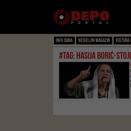
Info dana
Nedjeljni magazin
Kultura 
#tag: hasija borić-stoj