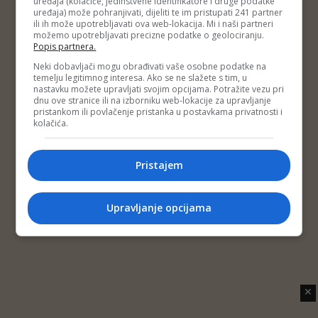
uređaja (kolačiće, jedinstvene identifikatore i druge podatke
Copyright © 2014 Depo Portal
uređaja) može pohranjivati, dijeliti te im pristupati 241 partner
Impressum
Kontakt
Marketing
Privatnost korisnika
ili ih može upotrebljavati ova web-lokacija. Mi i naši partneri
O nama
možemo upotrebljavati precizne podatke o geolociranju.
Popis partnera.
Neki dobavljači mogu obrađivati vaše osobne podatke na
temelju legitimnog interesa. Ako se ne slažete s tim, u
nastavku možete upravljati svojim opcijama. Potražite vezu pri
dnu ove stranice ili na izborniku web-lokacije za upravljanje
pristankom ili povlačenje pristanka u postavkama privatnosti i
kolačića.
Pristajem
Upravljanje opcijama
✕