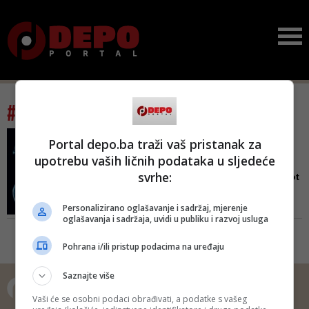
#tag: nenad šestan
VELIKI USPJEH NAUČNIKA S
Portal depo.ba traži vaš pristanak za
YALEA, MEĐU NJIMA I
upotrebu vaših ličnih podataka u sljedeće
HRVATSKI PROFESOR
svrhe:
Mozak svinje vratili u život
satima nakon smrti: M...
Personalizirano oglašavanje i sadržaj, mjerenje
Ugledni hrvatski naučnik Nenad
oglašavanja i sadržaja, uvidi u publiku i razvoj usluga
Šestan postigao je veliki uspjeh
sa skupinom kolega
Pohrana i/ili pristup podacima na uređaju
Saznajte više
Vaši će se osobni podaci obrađivati, a podatke s vašeg