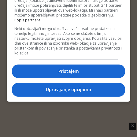
uređaja (kolačiće, jedinstvene identifikatore i druge podatke
Copyright © 2014 Depo Portal
uređaja) može pohranjivati, dijeliti te im pristupati 241 partner
Impressum
Kontakt
Marketing
Privatnost korisnika
ili ih može upotrebljavati ova web-lokacija. Mi i naši partneri
O nama
možemo upotrebljavati precizne podatke o geolociranju.
Popis partnera.
Neki dobavljači mogu obrađivati vaše osobne podatke na
temelju legitimnog interesa. Ako se ne slažete s tim, u
nastavku možete upravljati svojim opcijama. Potražite vezu pri
dnu ove stranice ili na izborniku web-lokacije za upravljanje
pristankom ili povlačenje pristanka u postavkama privatnosti i
kolačića.
Pristajem
Upravljanje opcijama
✕