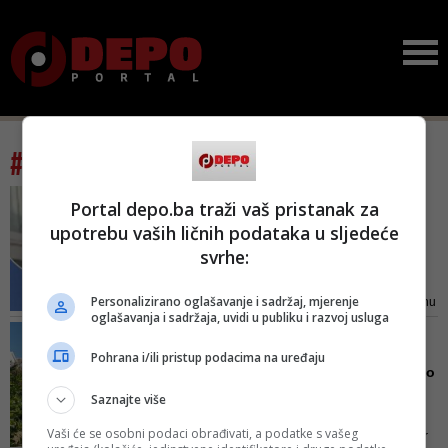
#tag: balkon
FOTO/ SAVRŠEN POGLED
Portal depo.ba traži vaš pristanak za
Vruće 'bablje ljeto' na
upotrebu vaših ličnih podataka u sljedeće
Jadranu: Ljubavnici
svrhe:
uhvaće...
Pogledi znatiželjnika koji su
Personalizirano oglašavanje i sadržaj, mjerenje
svjedočili njihovom intimnom činu
oglašavanja i sadržaja, uvidi u publiku i razvoj usluga
nisu ih, čini se, baš nimalo sputali.
SLUČAJ KOJI JE ŠOKIRAO
Možda baš naprotiv...
REGION
Pohrana i/ili pristup podacima na uređaju
Nalaz krvi oca koji je bacio
djecu s balkona otkri...
Saznajte više
Majku stradale djece sudija
Vaši će se osobni podaci obrađivati, a podatke s vašeg
istrage ispitao je videolinkom jer