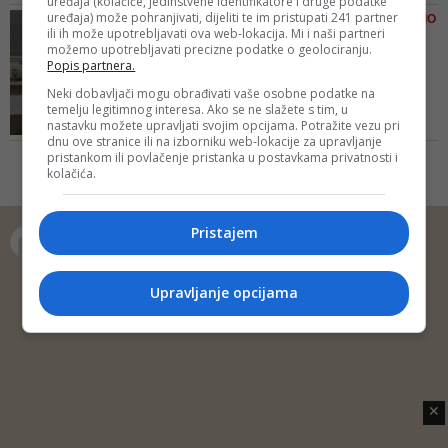
uređaja (kolačiće, jedinstvene identifikatore i druge podatke
nije željela biti u istoj prostoriji s
uređaja) može pohranjivati, dijeliti te im pristupati 241 partner
NAKON ŠTO IH JE OTAC BACIO
ocem svoje djece koji ih je gotovo
ili ih može upotrebljavati ova web-lokacija. Mi i naši partneri
S BALKONA
možemo upotrebljavati precizne podatke o geolociranju.
usmrtio
Troje djece iz Paga
Popis partnera.
otpušteno iz zadarske
Neki dobavljači mogu obrađivati vaše osobne podatke na
bolnice:...
temelju legitimnog interesa. Ako se ne slažete s tim, u
nastavku možete upravljati svojim opcijama. Potražite vezu pri
U ponedjeljak je Upravno vijeće
dnu ove stranice ili na izborniku web-lokacije za upravljanje
većinom glasova razriješilo
pristankom ili povlačenje pristanka u postavkama privatnosti i
ravnateljicu zadarskoga Centra
kolačića.
za socijalnu skrb Vesnu Burčul
zbog propusta u radu toga Centra
uočenih u upravnom nadzoru
Pristajem
nakon obiteljskog zločina na
Pagu
Copyright © 2014 Depo Portal
Upravljanje opcijama
Impressum
Kontakt
Marketing
Privatnost korisnika
O nama
✕