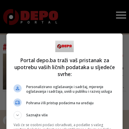
#tag: Stojan Vranješ
ČELNICI ŽELJE HTJELI DA MU
Portal depo.ba traži vaš pristanak za
SMANJE UGOVOR
upotrebu vaših ličnih podataka u sljedeće
Stojan Vranješ o povratku
svrhe:
u Borac i slučaju 'Ognje...
Mnoge ljubitelje fudbala u BiH
Personalizirano oglašavanje i sadržaj, mjerenje
iznenadila je njegova odluka da,
oglašavanja i sadržaja, uvidi u publiku i razvoj usluga
iako u godinama kada je bez
većih problema mogao pronaći
Pohrana i/ili pristup podacima na uređaju
novi inozemni angažman, iz
Željezničara prijeđe u Borac,
Saznajte više
trenutno vodeći tim na tabeli Prve
lige RS
Vaši će se osobni podaci obrađivati, a podatke s vašeg