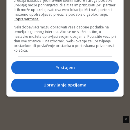
uređaja (kolačiće, jedinstvene identifikatore i druge podatke
Copyright © 2014 Depo Portal
uređaja) može pohranjivati, dijeliti te im pristupati 241 partner
Impressum
Kontakt
Marketing
Privatnost korisnika
ili ih može upotrebljavati ova web-lokacija. Mi i naši partneri
O nama
možemo upotrebljavati precizne podatke o geolociranju.
Popis partnera.
Neki dobavljači mogu obrađivati vaše osobne podatke na
temelju legitimnog interesa. Ako se ne slažete s tim, u
nastavku možete upravljati svojim opcijama. Potražite vezu pri
dnu ove stranice ili na izborniku web-lokacije za upravljanje
pristankom ili povlačenje pristanka u postavkama privatnosti i
kolačića.
Pristajem
Upravljanje opcijama
✕