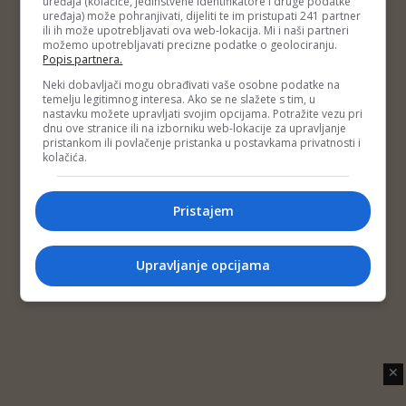
uređaja (kolačiće, jedinstvene identifikatore i druge podatke
Copyright © 2014 Depo Portal
uređaja) može pohranjivati, dijeliti te im pristupati 241 partner
Impressum
Kontakt
Marketing
Privatnost korisnika
ili ih može upotrebljavati ova web-lokacija. Mi i naši partneri
O nama
možemo upotrebljavati precizne podatke o geolociranju.
Popis partnera.
Neki dobavljači mogu obrađivati vaše osobne podatke na
temelju legitimnog interesa. Ako se ne slažete s tim, u
nastavku možete upravljati svojim opcijama. Potražite vezu pri
dnu ove stranice ili na izborniku web-lokacije za upravljanje
pristankom ili povlačenje pristanka u postavkama privatnosti i
kolačića.
Pristajem
Upravljanje opcijama
✕