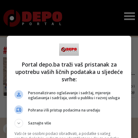
#tag: porodična drama
POLICIJA NA LICU MJESTA
Portal depo.ba traži vaš pristanak za
Horor u Pagu: Otac bacio
upotrebu vaših ličnih podataka u sljedeće
četvero djece s prvog spr...
svrhe:
Na mjesto događaja su žurno
upućeni policijski službenici, kao i
Personalizirano oglašavanje i sadržaj, mjerenje
djelatnici HMP-i Pag i Novalja koji
oglašavanja i sadržaja, uvidi u publiku i razvoj usluga
su djeci odmah pružili prvu
pomoć
Pohrana i/ili pristup podacima na uređaju
Saznajte više
Vaši će se osobni podaci obrađivati, a podatke s vašeg