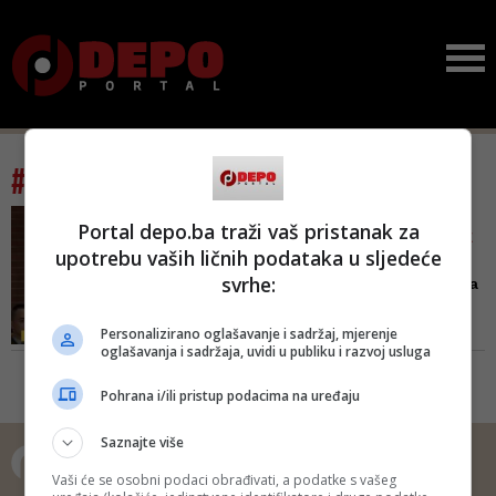
#tag: Juraj Jezerinac
NA SKANDALOZAN NAČIN
Portal depo.ba traži vaš pristanak za
KOMENTARISAO SLUČAJEVE
upotrebu vaših ličnih podataka u sljedeće
PEDOFILIJE U CRKVI
svrhe:
Hrvatski biskup: 'Od mesa
pobačene djece prave se
...
Personalizirano oglašavanje i sadržaj, mjerenje
oglašavanja i sadržaja, uvidi u publiku i razvoj usluga
Danas svakodnevno ubijaju djecu
po bolnicama pozivajući se na
Pohrana i/ili pristup podacima na uređaju
ženino pravo, kao da dijete nema
ta ista prava, rekao je Jezerinac
Saznajte više
Vaši će se osobni podaci obrađivati, a podatke s vašeg