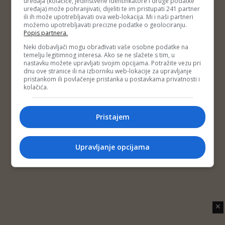
uređaja (kolačiće, jedinstvene identifikatore i druge podatke
Copyright © 2014 Depo Portal
uređaja) može pohranjivati, dijeliti te im pristupati 241 partner
Impressum
Kontakt
Marketing
Privatnost korisnika
ili ih može upotrebljavati ova web-lokacija. Mi i naši partneri
O nama
možemo upotrebljavati precizne podatke o geolociranju.
Popis partnera.
Neki dobavljači mogu obrađivati vaše osobne podatke na
temelju legitimnog interesa. Ako se ne slažete s tim, u
nastavku možete upravljati svojim opcijama. Potražite vezu pri
dnu ove stranice ili na izborniku web-lokacije za upravljanje
pristankom ili povlačenje pristanka u postavkama privatnosti i
kolačića.
Pristajem
Upravljanje opcijama
✕