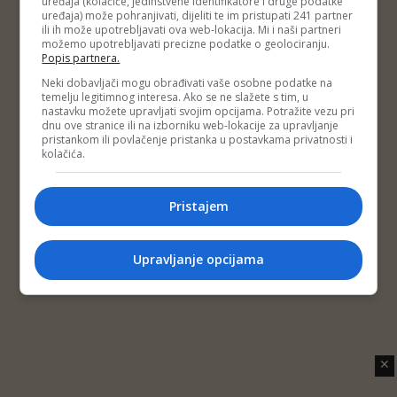
uređaja (kolačiće, jedinstvene identifikatore i druge podatke
Copyright © 2014 Depo Portal
uređaja) može pohranjivati, dijeliti te im pristupati 241 partner
Impressum
Kontakt
Marketing
Privatnost korisnika
ili ih može upotrebljavati ova web-lokacija. Mi i naši partneri
O nama
možemo upotrebljavati precizne podatke o geolociranju.
Popis partnera.
Neki dobavljači mogu obrađivati vaše osobne podatke na
temelju legitimnog interesa. Ako se ne slažete s tim, u
nastavku možete upravljati svojim opcijama. Potražite vezu pri
dnu ove stranice ili na izborniku web-lokacije za upravljanje
pristankom ili povlačenje pristanka u postavkama privatnosti i
kolačića.
Pristajem
Upravljanje opcijama
✕