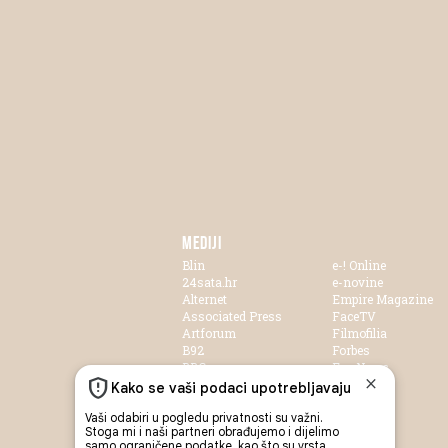
MEDIJI
Blin
e-! Online
24sata.hr
e-novine
Alternet
Empire Magazine
Associated Press
FaceTV
Artforum
Filmofilia
B92
Forbes
BBC
Fox News
Blic
FTV
Blinx
Hayat TV
Bussiness.hr
Health
CNN
HRT