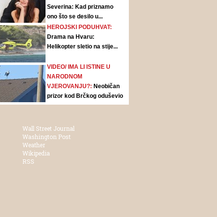
Severina: Kad priznamo
ono što se desilo u...
HEROJSKI PODUHVAT:
Drama na Hvaru:
Helikopter sletio na stije...
VIDEO/ IMA LI ISTINE U
NARODNOM
VJEROVANJU?:
Neobičan
prizor kod Brčkog oduševio
ljude:...
Wall Street Journal
Washington Post
Weather
Wikipedia
RSS