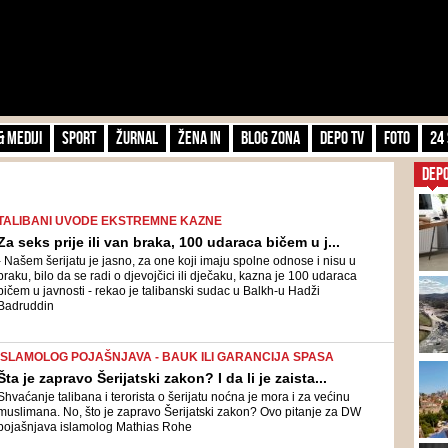
& Mediji
Sport
Žurnal
Žena IN
Blog zona
Depo TV
FOTO
24 
DEP
TALIBANI UVODE EKSTREMNE KAZNE
Za seks prije ili van braka, 100 udaraca bičem u j...
- Našem šerijatu je jasno, za one koji imaju spolne odnose i nisu u
braku, bilo da se radi o djevojčici ili dječaku, kazna je 100 udaraca
bičem u javnosti - rekao je talibanski sudac u Balkh-u Hadži
Badruddin
ISLAMOLOG POJAŠNJAVA - BAUK ILI GARANCIJA SPASA
Šta je zapravo Šerijatski zakon? I da li je zaista...
Shvaćanje talibana i terorista o šerijatu noćna je mora i za većinu
muslimana. No, što je zapravo Šerijatski zakon? Ovo pitanje za DW
pojašnjava islamolog Mathias Rohe