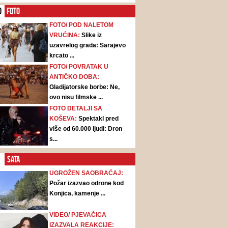
O
FOTO
FOTO/ POD NALETOM
VRUĆINA:
Slike iz
uzavrelog grada: Sarajevo
krcato ...
FOTO/ POVRATAK U
ANTIČKO DOBA:
Gladijatorske borbe: Ne,
ovo nisu filmske ...
FOTO DETALJI SA
KOŠEVA:
Spektakl pred
više od 60.000 ljudi: Dron
s...
SATA
UGROŽEN SAOBRAĆAJ:
Požar izazvao odrone kod
Konjica, kamenje ...
VIDEO/ PJEVAČICA
IZAZVALA REAKCIJE: