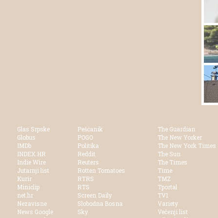
Glas Srpske
Pešćanik
The Guardian
Globus
POGO
The New Yorker
IMDb
Politika
The New York Times
INDEX.HR
Reddit
The Sun
Indie Wire
Reuters
The Times
Jutarnji list
Rotten Tomatoes
Time
Kurir
RTRS
TMZ
Miniclip
RTS
Tportal
net.hr
Screen Daily
TV1
Nezavisne
Slobodna Bosna
Variety
News Google
Sky
Večenji list