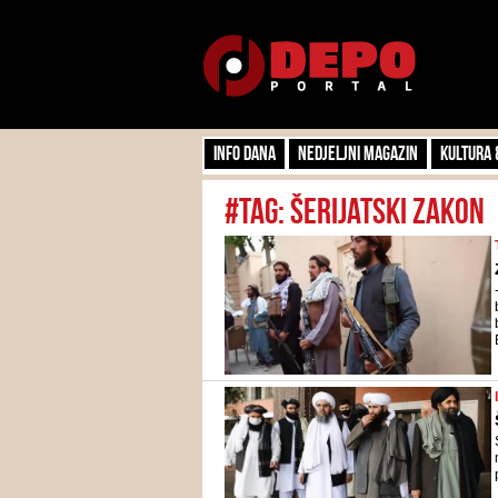
Info dana
Nedjeljni magazin
Kultura 
#tag: šerijatski zakon