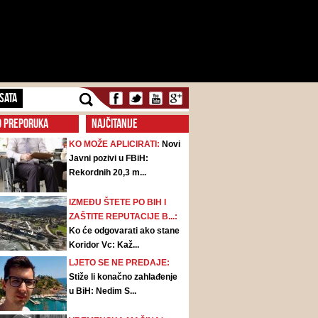
SATA
O PREPORUKA
NAJČITANIJE
KO MOŽE APLICIRATI:
Novi
Javni pozivi u FBiH:
Rekordnih 20,3 m...
IZMEĐU ŠTETE PO BIH I
ZAŠTITE REPUTACIJE B...:
Ko će odgovarati ako stane
Koridor Vc: Kaž...
LJETO SE NE PREDAJE:
Stiže li konačno zahlađenje
u BiH: Nedim S...