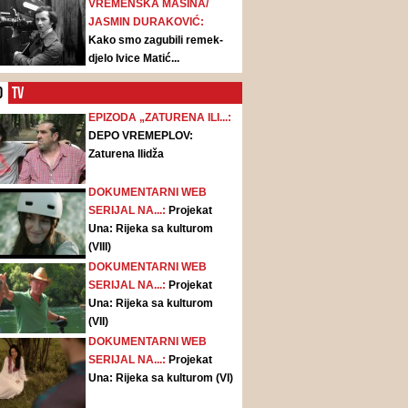
VREMENSKA MAŠINA/
JASMIN DURAKOVIĆ:
Kako smo zagubili remek-
djelo Ivice Matić...
O
TV
EPIZODA „ZATURENA ILI...:
DEPO VREMEPLOV:
Zaturena Ilidža
DOKUMENTARNI WEB
SERIJAL NA...:
Projekat
Una: Rijeka sa kulturom
(VIII)
DOKUMENTARNI WEB
SERIJAL NA...:
Projekat
Una: Rijeka sa kulturom
(VII)
DOKUMENTARNI WEB
SERIJAL NA...:
Projekat
Una: Rijeka sa kulturom (VI)