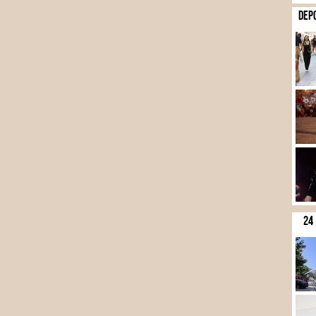
DEP
24