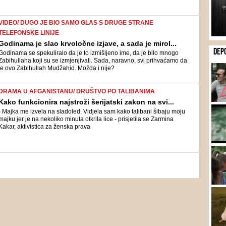
VIDEO/ DUGO JE BIO SAMO GLAS S DRUGE STRANE
TELEFONSKE LINIJE
Godinama je slao krvoločne izjave, a sada je mirol...
DEP
Godinama se spekuliralo da je to izmišljeno ime, da je bilo mnogo
Zabihullaha koji su se izmjenjivali. Sada, naravno, svi prihvaćamo da
je ovo Zabihullah Mudžahid. Možda i nije?
DRAMA U AFGANISTANU/ DRUŠTVO PO TALIBANIMA
Kako funkcionira najstroži šerijatski zakon na svi...
- Majka me izvela na sladoled. Vidjela sam kako talibani šibaju moju
majku jer je na nekoliko minuta otkrila lice - prisjetila se Zarmina
Kakar, aktivistica za ženska prava