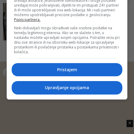
uređaja (kolačiće, jedinstvene identifikatore i druge podatke
Lavić je dobio deset godina
uređaja) može pohranjivati, dijeliti te im pristupati 241 partner
VIŠEMILIONSKA ŠTETA
zabrane obavljanja profesionalne
ili ih može upotrebljavati ova web-lokacija. Mi i naši partneri
Zaštitaru 'Murexa' osam
možemo upotrebljavati precizne podatke o geolociranju.
djelatnosti nakon izdržavanja
godina i pet mjeseci
Popis partnera.
zatvorske kazne
zatvo...
Neki dobavljači mogu obrađivati vaše osobne podatke na
Pobjegao je u službenom
temelju legitimnog interesa. Ako se ne slažete s tim, u
nastavku možete upravljati svojim opcijama. Potražite vezu pri
automobilu 'renault megane', a
dnu ove stranice ili na izborniku web-lokacije za upravljanje
uhapšen je 21. septembra u
pristankom ili povlačenje pristanka u postavkama privatnosti i
Višegradu
kolačića.
Pristajem
Copyright © 2014 Depo Portal
Upravljanje opcijama
Impressum
Kontakt
Marketing
Privatnost korisnika
O nama
✕