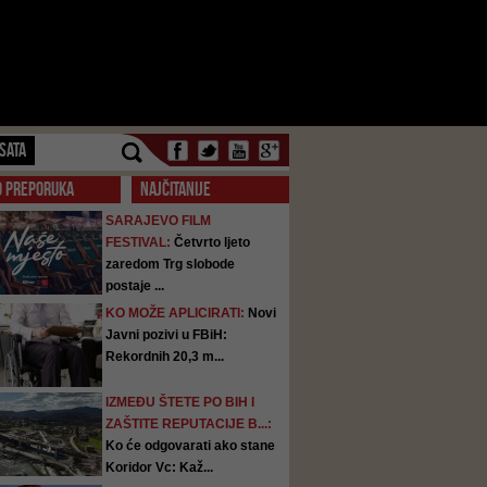
SATA
O PREPORUKA
NAJČITANIJE
SARAJEVO FILM
FESTIVAL:
Četvrto ljeto
zaredom Trg slobode
postaje ...
KO MOŽE APLICIRATI:
Novi
Javni pozivi u FBiH:
Rekordnih 20,3 m...
IZMEĐU ŠTETE PO BIH I
ZAŠTITE REPUTACIJE B...:
Ko će odgovarati ako stane
Koridor Vc: Kaž...