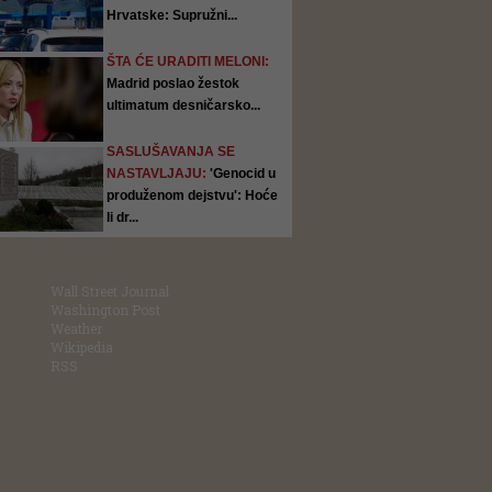
Hrvatske: Supružni...
ŠTA ĆE URADITI MELONI:
Madrid poslao žestok
ultimatum desničarsko...
SASLUŠAVANJA SE
NASTAVLJAJU:
'Genocid u
produženom dejstvu': Hoće
li dr...
Wall Street Journal
Washington Post
Weather
Wikipedia
RSS