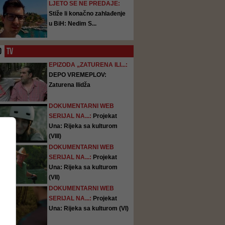
LJETO SE NE PREDAJE:
Stiže li konačno zahlađenje
u BiH: Nedim S...
O
TV
EPIZODA „ZATURENA ILI...:
DEPO VREMEPLOV:
Zaturena Ilidža
DOKUMENTARNI WEB
SERIJAL NA...:
Projekat
Una: Rijeka sa kulturom
(VIII)
DOKUMENTARNI WEB
SERIJAL NA...:
Projekat
Una: Rijeka sa kulturom
(VII)
DOKUMENTARNI WEB
SERIJAL NA...:
Projekat
Una: Rijeka sa kulturom (VI)