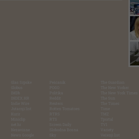
Glas Srpske
Pešćanik
The Guardian
Globus
POGO
The New Yorker
IMDb
Politika
The New York Times
INDEX.HR
Reddit
The Sun
Indie Wire
Reuters
The Times
Jutarnji list
Rotten Tomatoes
Time
Kurir
RTRS
TMZ
Miniclip
RTS
Tportal
net.hr
Screen Daily
TV1
Nezavisne
Slobodna Bosna
Variety
News Google
Sky
Večenji list