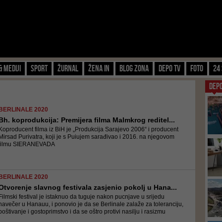
& Mediji
Sport
Žurnal
Žena IN
Blog zona
Depo TV
FOTO
24 
DEP
BERLINALE 2020
Bh. koprodukcija: Premijera filma Malmkrog reditel...
Koproducent filma iz BiH je „Produkcija Sarajevo 2006“ i producent
Mirsad Purivatra, koji je s Puiujem sarađivao i 2016. na njegovom
filmu SIERANEVADA
BERLINALE 2020
Otvorenje slavnog festivala zasjenio pokolj u Hana...
Filmski festival je istaknuo da tuguje nakon pucnjave u srijedu
navečer u Hanauu, i ponovio je da se Berlinale zalaže za toleranciju,
poštivanje i gostoprimstvo i da se oštro protivi nasilju i rasizmu