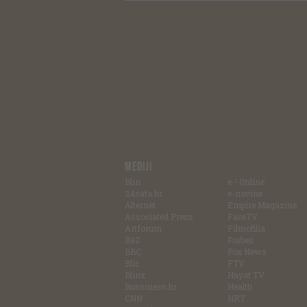
MEDIJI
Blin
e-! Online
24sata.hr
e-novine
Alternet
Empire Magazine
Associated Press
FaceTV
Artforum
Filmofilia
B92
Forbes
BBC
Fox News
Blic
FTV
Blinx
Hayat TV
Bussiness.hr
Health
CNN
HRT