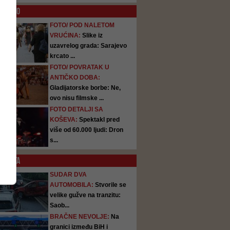
O
FOTO
FOTO/ POD NALETOM
VRUĆINA:
Slike iz
uzavrelog grada: Sarajevo
krcato ...
FOTO/ POVRATAK U
ANTIČKO DOBA:
Gladijatorske borbe: Ne,
ovo nisu filmske ...
FOTO DETALJI SA
KOŠEVA:
Spektakl pred
više od 60.000 ljudi: Dron
s...
SATA
SUDAR DVA
AUTOMOBILA:
Stvorile se
velike gužve na tranzitu:
Saob...
BRAČNE NEVOLJE:
Na
granici između BiH i