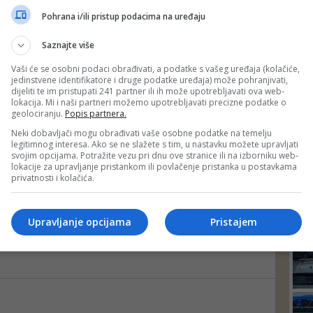
AKTUELNA TEMA O MIGRACIJAMA
DEP
Pohrana i/ili pristup podacima na uređaju
Film 'Pečat', nagrađen na 10. OFF-u, putuje na Ber...
Film "Pečat" je nagrađen ko-produkcijskim sredstvima Omladinskog
FIlm Festivala Sarajevo i Al Jazeere Balkans u 2018.godini
Saznajte više
Vaši će se osobni podaci obrađivati, a podatke s vašeg uređaja (kolačiće,
jedinstvene identifikatore i druge podatke uređaja) može pohranjivati,
dijeliti te im pristupati 241 partner ili ih može upotrebljavati ova web-
UOČI FESTIVALA U BERLINU
lokacija. Mi i naši partneri možemo upotrebljavati precizne podatke o
Tataragić o scenariju za film 'Šavovi': Istražival...
geolociranju.
Popis partnera.
Ona naglašava da se uloga žene u kinematografiji mijenja i s njenom
Neki dobavljači mogu obrađivati vaše osobne podatke na temelju
ulogom u društvu, te da ne preovladavaju više banalni ženski likovi,
legitimnog interesa. Ako se ne slažete s tim, u nastavku možete upravljati
postali su troslojni, višedimenzionalni te ih sad i muški autori
svojim opcijama. Potražite vezu pri dnu ove stranice ili na izborniku web-
drugačije posmatraju
lokacije za upravljanje pristankom ili povlačenje pristanka u postavkama
privatnosti i kolačića.
U REŽIJI MIROSLAVA TERZIĆA
69. Berlinale: Još jedan film bh. scenaristice Elm...
24
Upravljanje opcijama
Pristajem
Film ŠAVOVI bavi se veoma aktuelnom temom u Srbiji, ali i cijelom
regionu, a to je krađa novorođenčadi u porodilištima