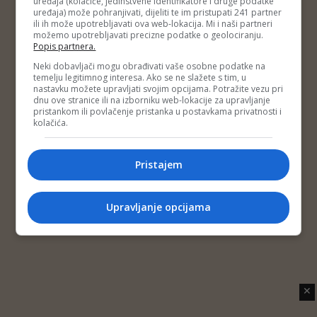
uređaja (kolačiće, jedinstvene identifikatore i druge podatke
Copyright © 2014 Depo Portal
Es...
uređaja) može pohranjivati, dijeliti te im pristupati 241 partner
Impressum
Kontakt
Marketing
Privatnost korisnika
ili ih može upotrebljavati ova web-lokacija. Mi i naši partneri
O nama
možemo upotrebljavati precizne podatke o geolociranju.
Popis partnera.
Neki dobavljači mogu obrađivati vaše osobne podatke na
temelju legitimnog interesa. Ako se ne slažete s tim, u
nastavku možete upravljati svojim opcijama. Potražite vezu pri
dnu ove stranice ili na izborniku web-lokacije za upravljanje
pristankom ili povlačenje pristanka u postavkama privatnosti i
kolačića.
Pristajem
Upravljanje opcijama
✕