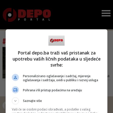
#tag: šiizam
INTERVJU/ AKADEMIK ESAD
Portal depo.ba traži vaš pristanak za
DURAKOVIĆ UPOZORAVA
upotrebu vaših ličnih podataka u sljedeće
Najveće kataklizme u
svrhe:
svijetu počinjale su zbog
pog...
Personalizirano oglašavanje i sadržaj, mjerenje
Volio bih da mogu biti optimist, ali
oglašavanja i sadržaja, uvidi u publiku i razvoj usluga
mi kao naučniku valja biti realist.
Nada uvijek postoji, i ljudski je da
Pohrana i/ili pristup podacima na uređaju
je se ne odričemo, ali – naš svijet
općenito – ne samo onaj
Saznajte više
muslimanski o kome sam već
govorio – opasno klizi u
Vaši će se osobni podaci obrađivati, a podatke s vašeg
pogrešnom smjeru, kaže prof. dr.