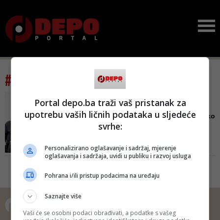
#tag: kemal trnčić
NAKON ŠTO JE SMRTNO
Portal depo.ba traži vaš pristanak za
STRADAO KOMŠIJA BRACO
upotrebu vaših ličnih podataka u sljedeće
Gubi joj se svaki trag: Niko
svrhe:
ne zna gdje je fataln...
I dok Kemo dane provodi iza
Personalizirano oglašavanje i sadržaj, mjerenje
rešetaka, nepoznato je gdje se
oglašavanja i sadržaja, uvidi u publiku i razvoj usluga
nalaze nevjerna supruga i njihove
dvije maloljetne kćerke
Pohrana i/ili pristup podacima na uređaju
Saznajte više
Vaši će se osobni podaci obrađivati, a podatke s vašeg