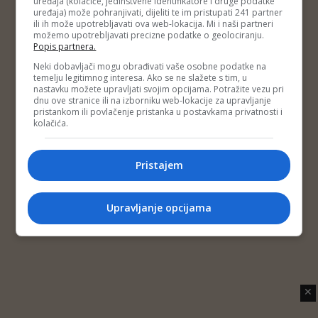
uređaja (kolačiće, jedinstvene identifikatore i druge podatke
Copyright © 2014 Depo Portal
uređaja) može pohranjivati, dijeliti te im pristupati 241 partner
Impressum
Kontakt
Marketing
Privatnost korisnika
ili ih može upotrebljavati ova web-lokacija. Mi i naši partneri
O nama
možemo upotrebljavati precizne podatke o geolociranju.
Popis partnera.
Neki dobavljači mogu obrađivati vaše osobne podatke na
temelju legitimnog interesa. Ako se ne slažete s tim, u
nastavku možete upravljati svojim opcijama. Potražite vezu pri
dnu ove stranice ili na izborniku web-lokacije za upravljanje
pristankom ili povlačenje pristanka u postavkama privatnosti i
kolačića.
Pristajem
Upravljanje opcijama
✕