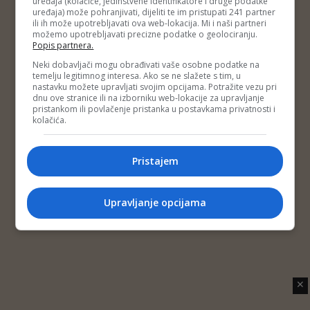
uređaja (kolačiće, jedinstvene identifikatore i druge podatke
Copyright © 2014 Depo Portal
uređaja) može pohranjivati, dijeliti te im pristupati 241 partner
Impressum
Kontakt
Marketing
Privatnost korisnika
ili ih može upotrebljavati ova web-lokacija. Mi i naši partneri
O nama
možemo upotrebljavati precizne podatke o geolociranju.
Popis partnera.
Neki dobavljači mogu obrađivati vaše osobne podatke na
temelju legitimnog interesa. Ako se ne slažete s tim, u
nastavku možete upravljati svojim opcijama. Potražite vezu pri
dnu ove stranice ili na izborniku web-lokacije za upravljanje
pristankom ili povlačenje pristanka u postavkama privatnosti i
kolačića.
Pristajem
Upravljanje opcijama
✕