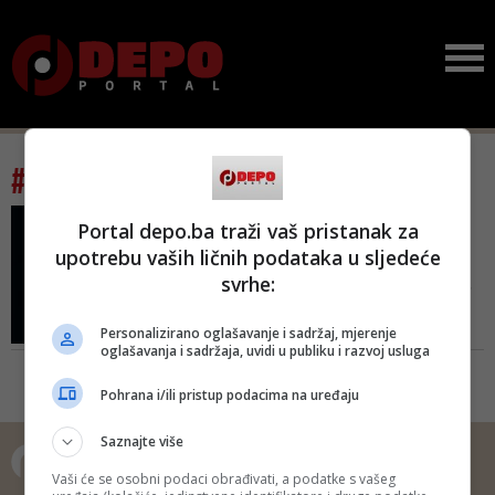
#tag: tradicionalna bosanska jela
FOTO/ NAKON USPJEŠNIH
Portal depo.ba traži vaš pristanak za
PRVIH GODINU DANA
upotrebu vaših ličnih podataka u sljedeće
Novo u Sarajevu:
svrhe:
Popularni lanac 'KissKiss
Coffee&...
Personalizirano oglašavanje i sadržaj, mjerenje
Popularni lanac od jula ove
oglašavanja i sadržaja, uvidi u publiku i razvoj usluga
godine postoji i na Baščaršiji, u
ulici Kurdundžiluk, gdje je otvoren
Pohrana i/ili pristup podacima na uređaju
mini restoran "KissKiss
Homemade Food Bar"
Saznajte više
Vaši će se osobni podaci obrađivati, a podatke s vašeg