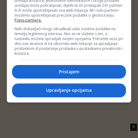
uređaja (kolačiće, jedinstvene identifikatore i druge podatke
Copyright © 2014 Depo Portal
uređaja) može pohranjivati, dijeliti te im pristupati 241 partner
Impressum
Kontakt
Marketing
Privatnost korisnika
ili ih može upotrebljavati ova web-lokacija. Mi i naši partneri
O nama
možemo upotrebljavati precizne podatke o geolociranju.
Popis partnera.
Neki dobavljači mogu obrađivati vaše osobne podatke na
temelju legitimnog interesa. Ako se ne slažete s tim, u
nastavku možete upravljati svojim opcijama. Potražite vezu pri
dnu ove stranice ili na izborniku web-lokacije za upravljanje
pristankom ili povlačenje pristanka u postavkama privatnosti i
kolačića.
Pristajem
Upravljanje opcijama
✕