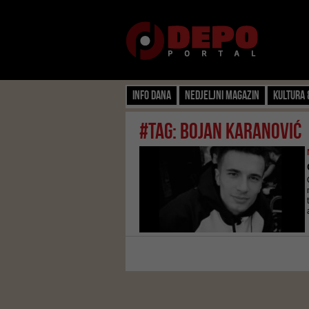
Info dana
Nedjeljni magazin
Kultura 
#tag: bojan karanović