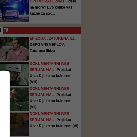
OVO MORATE ZNATI:
Idete
na more? Evo kolike vas
kazne za sao...
O
TV
EPIZODA „ZATURENA ILI...:
DEPO VREMEPLOV:
Zaturena Ilidža
DOKUMENTARNI WEB
SERIJAL NA...:
Projekat
Una: Rijeka sa kulturom
(VIII)
DOKUMENTARNI WEB
SERIJAL NA...:
Projekat
Una: Rijeka sa kulturom
(VII)
DOKUMENTARNI WEB
SERIJAL NA...:
Projekat
Una: Rijeka sa kulturom (VI)