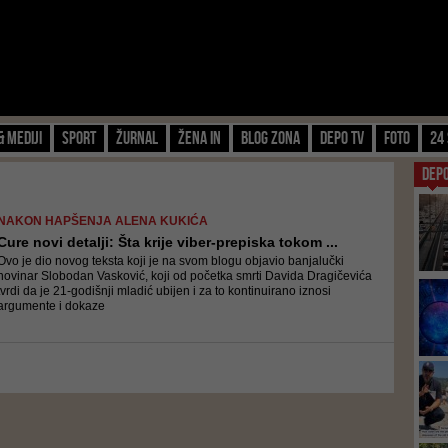
& Mediji
Sport
Žurnal
Žena IN
Blog zona
Depo TV
FOTO
24 
DEP
NAKON HAPŠENJA ALENA KUKIĆA
Cure novi detalji: Šta krije viber-prepiska tokom ...
Ovo je dio novog teksta koji je na svom blogu objavio banjalučki
novinar Slobodan Vasković, koji od početka smrti Davida Dragičevića
tvrdi da je 21-godišnji mladić ubijen i za to kontinuirano iznosi
argumente i dokaze