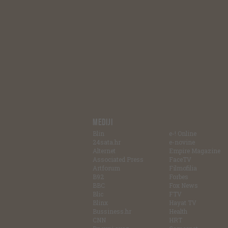
MEDIJI
Blin
e-! Online
24sata.hr
e-novine
Alternet
Empire Magazine
Associated Press
FaceTV
Artforum
Filmofilia
B92
Forbes
BBC
Fox News
Blic
FTV
Blinx
Hayat TV
Bussiness.hr
Health
CNN
HRT