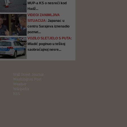
MUP-a KS o nesreći kod
Hadž...
VIDEO/ ZANIMLJIVA
SITUACIJA:
Japanac u
centru Sarajeva iznenadio
poznat...
VOZILO SLETJELO S PUTA:
Mladić poginuo u teškoj
saobraćajnoj nesre...
Wall Street Journal
Washington Post
Weather
Wikipedia
RSS