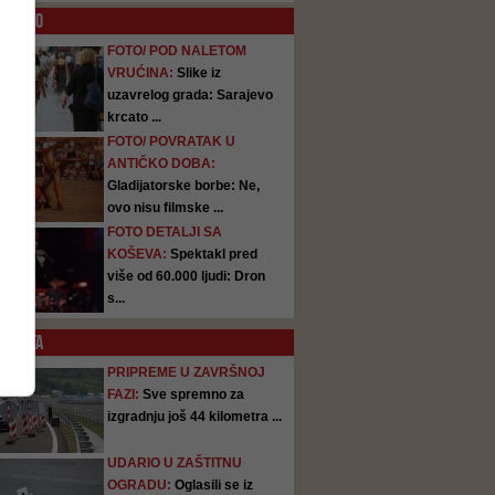
O
FOTO
FOTO/ POD NALETOM
VRUĆINA:
Slike iz
uzavrelog grada: Sarajevo
krcato ...
FOTO/ POVRATAK U
ANTIČKO DOBA:
Gladijatorske borbe: Ne,
ovo nisu filmske ...
FOTO DETALJI SA
KOŠEVA:
Spektakl pred
više od 60.000 ljudi: Dron
s...
SATA
PRIPREME U ZAVRŠNOJ
FAZI:
Sve spremno za
izgradnju još 44 kilometra ...
UDARIO U ZAŠTITNU
OGRADU:
Oglasili se iz