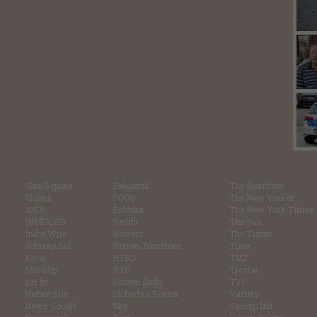
Glas Srpske
Pešćanik
The Guardian
Globus
POGO
The New Yorker
IMDb
Politika
The New York Times
INDEX.HR
Reddit
The Sun
Indie Wire
Reuters
The Times
Jutarnji list
Rotten Tomatoes
Time
Kurir
RTRS
TMZ
Miniclip
RTS
Tportal
net.hr
Screen Daily
TV1
Nezavisne
Slobodna Bosna
Variety
News Google
Sky
Večenji list