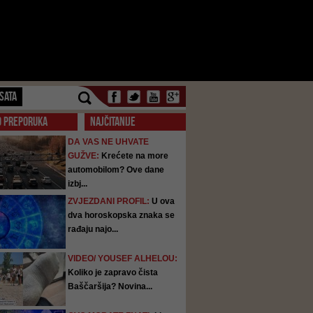
SATA
O PREPORUKA
NAJČITANIJE
DA VAS NE UHVATE
GUŽVE:
Krećete na more
automobilom? Ove dane
izbj...
ZVJEZDANI PROFIL:
U ova
dva horoskopska znaka se
rađaju najo...
VIDEO/ YOUSEF ALHELOU:
Koliko je zapravo čista
Baščaršija? Novina...