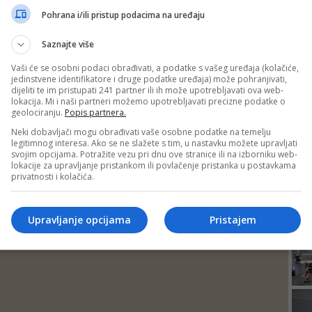
DEP
Pohrana i/ili pristup podacima na uređaju
Saznajte više
Vaši će se osobni podaci obrađivati, a podatke s vašeg uređaja (kolačiće,
jedinstvene identifikatore i druge podatke uređaja) može pohranjivati,
dijeliti te im pristupati 241 partner ili ih može upotrebljavati ova web-
lokacija. Mi i naši partneri možemo upotrebljavati precizne podatke o
geolociranju.
Popis partnera.
Neki dobavljači mogu obrađivati vaše osobne podatke na temelju
legitimnog interesa. Ako se ne slažete s tim, u nastavku možete upravljati
svojim opcijama. Potražite vezu pri dnu ove stranice ili na izborniku web-
lokacije za upravljanje pristankom ili povlačenje pristanka u postavkama
privatnosti i kolačića.
24
Upravljanje opcijama
Pristajem