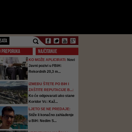
SATA
O PREPORUKA
NAJČITANIJE
KO MOŽE APLICIRATI:
Novi
Javni pozivi u FBiH:
Rekordnih 20,3 m...
IZMEĐU ŠTETE PO BIH I
ZAŠTITE REPUTACIJE B...:
Ko će odgovarati ako stane
Koridor Vc: Kaž...
LJETO SE NE PREDAJE:
Stiže li konačno zahlađenje
u BiH: Nedim S...