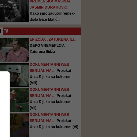
VREMENSKA MAŠINA/
JASMIN DURAKOVIĆ:
Kako smo zagubili remek-
djelo Ivice Matić...
O
TV
EPIZODA „ZATURENA ILI...:
DEPO VREMEPLOV:
Zaturena Ilidža
DOKUMENTARNI WEB
SERIJAL NA...:
Projekat
Una: Rijeka sa kulturom
(VIII)
DOKUMENTARNI WEB
SERIJAL NA...:
Projekat
Una: Rijeka sa kulturom
(VII)
DOKUMENTARNI WEB
SERIJAL NA...:
Projekat
Una: Rijeka sa kulturom (VI)