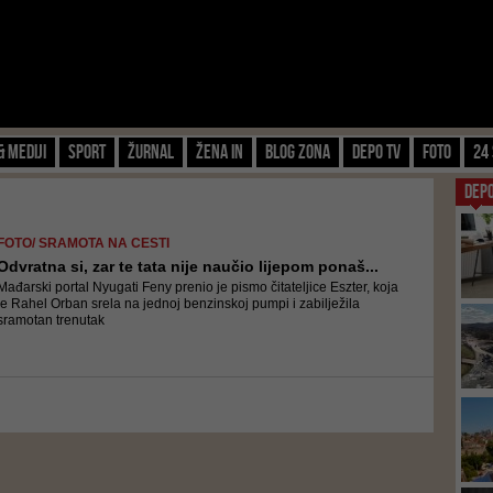
& Mediji
Sport
Žurnal
Žena IN
Blog zona
Depo TV
FOTO
24 
DEP
FOTO/ SRAMOTA NA CESTI
Odvratna si, zar te tata nije naučio lijepom ponaš...
Mađarski portal Nyugati Feny prenio je pismo čitateljice Eszter, koja
je Rahel Orban srela na jednoj benzinskoj pumpi i zabilježila
sramotan trenutak