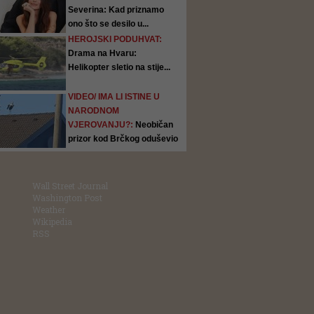
Severina: Kad priznamo
ono što se desilo u...
HEROJSKI PODUHVAT:
Drama na Hvaru:
Helikopter sletio na stije...
VIDEO/ IMA LI ISTINE U
NARODNOM
VJEROVANJU?:
Neobičan
prizor kod Brčkog oduševio
ljude:...
Wall Street Journal
Washington Post
Weather
Wikipedia
RSS