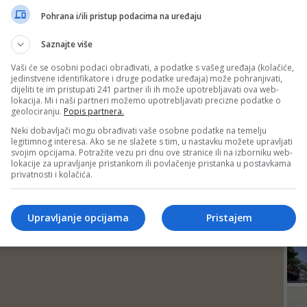
DEP
Pohrana i/ili pristup podacima na uređaju
Saznajte više
Vaši će se osobni podaci obrađivati, a podatke s vašeg uređaja (kolačiće,
jedinstvene identifikatore i druge podatke uređaja) može pohranjivati,
dijeliti te im pristupati 241 partner ili ih može upotrebljavati ova web-
lokacija. Mi i naši partneri možemo upotrebljavati precizne podatke o
geolociranju.
Popis partnera.
Neki dobavljači mogu obrađivati vaše osobne podatke na temelju
legitimnog interesa. Ako se ne slažete s tim, u nastavku možete upravljati
svojim opcijama. Potražite vezu pri dnu ove stranice ili na izborniku web-
lokacije za upravljanje pristankom ili povlačenje pristanka u postavkama
privatnosti i kolačića.
24
Upravljanje opcijama
Pristajem