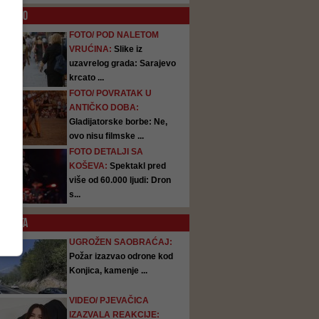
O
FOTO
FOTO/ POD NALETOM
VRUĆINA:
Slike iz
uzavrelog grada: Sarajevo
krcato ...
FOTO/ POVRATAK U
ANTIČKO DOBA:
Gladijatorske borbe: Ne,
ovo nisu filmske ...
FOTO DETALJI SA
KOŠEVA:
Spektakl pred
više od 60.000 ljudi: Dron
s...
SATA
UGROŽEN SAOBRAĆAJ:
Požar izazvao odrone kod
Konjica, kamenje ...
VIDEO/ PJEVAČICA
IZAZVALA REAKCIJE: