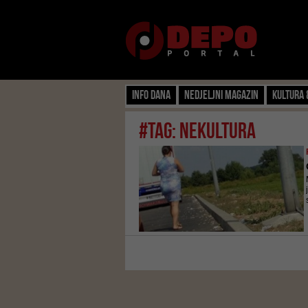
Info dana
Nedjeljni magazin
Kultura 
#tag: nekultura