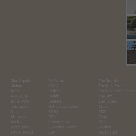
Glas Srpske
Pešćanik
The Guardian
Globus
POGO
The New Yorker
IMDb
Politika
The New York Times
INDEX.HR
Reddit
The Sun
Indie Wire
Reuters
The Times
Jutarnji list
Rotten Tomatoes
Time
Kurir
RTRS
TMZ
Miniclip
RTS
Tportal
net.hr
Screen Daily
TV1
Nezavisne
Slobodna Bosna
Variety
News Google
Sky
Večenji list