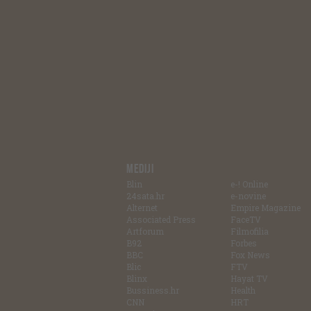
MEDIJI
Blin
e-! Online
24sata.hr
e-novine
Alternet
Empire Magazine
Associated Press
FaceTV
Artforum
Filmofilia
B92
Forbes
BBC
Fox News
Blic
FTV
Blinx
Hayat TV
Bussiness.hr
Health
CNN
HRT