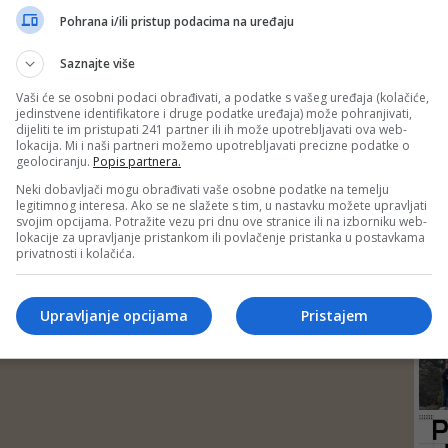
DEP
Pohrana i/ili pristup podacima na uređaju
Saznajte više
Vaši će se osobni podaci obrađivati, a podatke s vašeg uređaja (kolačiće,
jedinstvene identifikatore i druge podatke uređaja) može pohranjivati,
dijeliti te im pristupati 241 partner ili ih može upotrebljavati ova web-
lokacija. Mi i naši partneri možemo upotrebljavati precizne podatke o
geolociranju.
Popis partnera.
Neki dobavljači mogu obrađivati vaše osobne podatke na temelju
legitimnog interesa. Ako se ne slažete s tim, u nastavku možete upravljati
svojim opcijama. Potražite vezu pri dnu ove stranice ili na izborniku web-
lokacije za upravljanje pristankom ili povlačenje pristanka u postavkama
privatnosti i kolačića.
24
Upravljanje opcijama
Pristajem