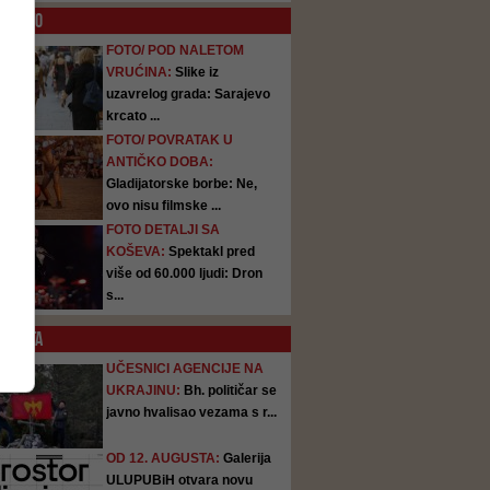
O
FOTO
FOTO/ POD NALETOM
VRUĆINA:
Slike iz
uzavrelog grada: Sarajevo
krcato ...
FOTO/ POVRATAK U
ANTIČKO DOBA:
Gladijatorske borbe: Ne,
ovo nisu filmske ...
FOTO DETALJI SA
KOŠEVA:
Spektakl pred
više od 60.000 ljudi: Dron
s...
SATA
UČESNICI AGENCIJE NA
UKRAJINU:
Bh. političar se
javno hvalisao vezama s r...
OD 12. AUGUSTA:
Galerija
ULUPUBiH otvara novu