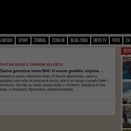
& Mediji
Sport
Žurnal
Žena IN
Blog zona
Depo TV
FOTO
24 
DEP
TRAČAK NADE U TAMNOM VILAJETU
Zlatna groznica trese BiH: U ovom gradiću vrijeme ...
Nekada je grad s okolicom imao 23 tisuće stanovnika, samo u
gradskoj zoni više od dvanaest tisuća, dok ih je danas u gradu četiri i
pol tisuće. Oni što su ostali, posao traže u Visokom, Sarajevu ili čak
dalje, u Hrvatskoj, Njemačkoj, dalekoj Australiji...