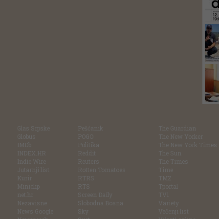
Glas Srpske
Pešćanik
The Guardian
Globus
POGO
The New Yorker
IMDb
Politika
The New York Times
INDEX.HR
Reddit
The Sun
Indie Wire
Reuters
The Times
Jutarnji list
Rotten Tomatoes
Time
Kurir
RTRS
TMZ
Miniclip
RTS
Tportal
net.hr
Screen Daily
TV1
Nezavisne
Slobodna Bosna
Variety
News Google
Sky
Večenji list