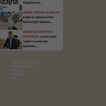
izlagačku se...
VIDEO/ YOUSEF ALHELOU:
Koliko je zapravo čista
Baščaršija? Novina...
VIDEO/ NAKON DVIJE
PUCNJAVE:
Jovan Katić:
'Ljudi su s pravom
zabrinuti,...
Wall Street Journal
Washington Post
Weather
Wikipedia
RSS