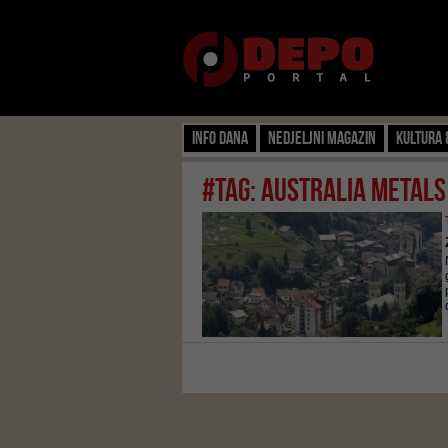
Info dana
Nedjeljni magazin
Kultura 
#tag: Australia Metals