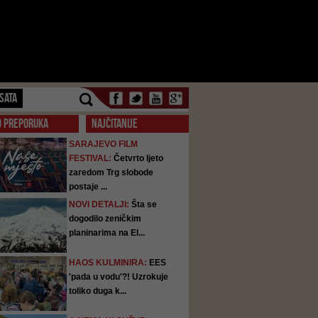
SATA
O PREPORUKA
NAJČITANIJE
SARAJEVO FILM
FESTIVAL:
Četvrto ljeto
zaredom Trg slobode
postaje ...
NOVI DETALJI:
Šta se
dogodilo zeničkim
planinarima na El...
HAOS KULMINIRA:
EES
'pada u vodu'?! Uzrokuje
toliko duga k...