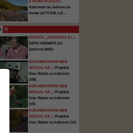
A NEMA NI GUŽVE:
Apartman na Jadranu za
manje od 70 KM, ruč...
O
TV
EPIZODA „ZATURENA ILI...:
DEPO VREMEPLOV:
Zaturena Ilidža
DOKUMENTARNI WEB
SERIJAL NA...:
Projekat
Una: Rijeka sa kulturom
(VIII)
DOKUMENTARNI WEB
SERIJAL NA...:
Projekat
Una: Rijeka sa kulturom
(VII)
DOKUMENTARNI WEB
SERIJAL NA...:
Projekat
Una: Rijeka sa kulturom (VI)