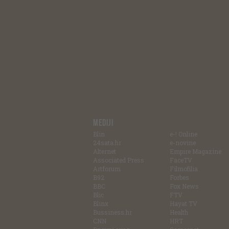
MEDIJI
Blin
e-! Online
24sata.hr
e-novine
Alternet
Empire Magazine
Associated Press
FaceTV
Artforum
Filmofilia
B92
Forbes
BBC
Fox News
Blic
FTV
Blinx
Hayat TV
Bussiness.hr
Health
CNN
HRT