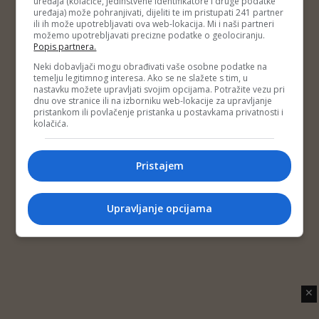
uređaja (kolačiće, jedinstvene identifikatore i druge podatke
Copyright © 2014 Depo Portal
uređaja) može pohranjivati, dijeliti te im pristupati 241 partner
Impressum
Kontakt
Marketing
Privatnost korisnika
ili ih može upotrebljavati ova web-lokacija. Mi i naši partneri
O nama
možemo upotrebljavati precizne podatke o geolociranju.
Popis partnera.
Neki dobavljači mogu obrađivati vaše osobne podatke na
temelju legitimnog interesa. Ako se ne slažete s tim, u
nastavku možete upravljati svojim opcijama. Potražite vezu pri
dnu ove stranice ili na izborniku web-lokacije za upravljanje
pristankom ili povlačenje pristanka u postavkama privatnosti i
kolačića.
Pristajem
Upravljanje opcijama
✕