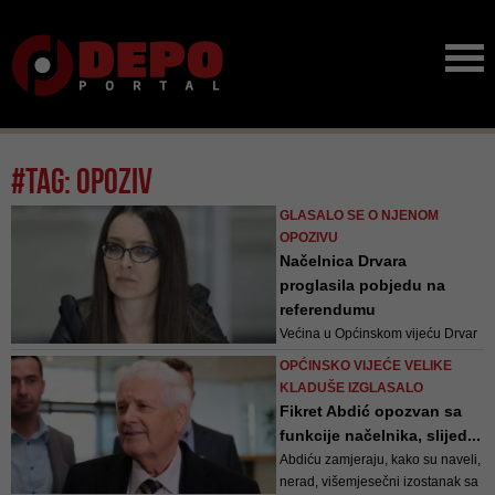
#tag: opoziv
GLASALO SE O NJENOM
OPOZIVU
Načelnica Drvara
proglasila pobjedu na
referendumu
Većina u Općinskom vijeću Drvar
načelnici su prigovarali izostanak
OPĆINSKO VIJEĆE VELIKE
komunikacije, nesavjesno i
KLADUŠE IZGLASALO
samovoljno trošenje budžetskih i
Fikret Abdić opozvan sa
donatorskih sredstava te slabi
funkcije načelnika, slijed...
razvoj i loši životni uvjeti u ovoj
Abdiću zamjeraju, kako su naveli,
općini
nerad, višemjesečni izostanak sa