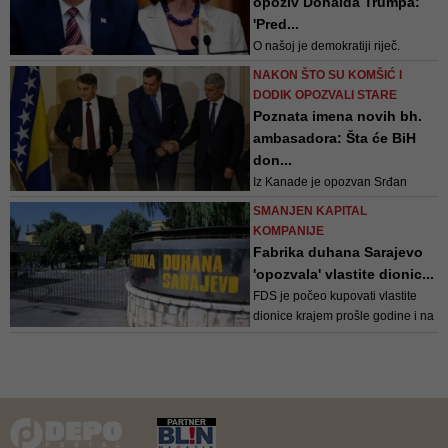
opoziv Donalda Trumpa:
prvoj optužnici
'Pred...
O našoj je demokratiji riječ.
Predsjednik nam ne ostavlja drugi
NAKON ŠTO SU KOMŠIĆ I
izbor nego da djelujemo jer opet
DODIK OPOZVALI STARE
pokušava korumpirati izbore u
Poznata imena novih bh.
svoju korist, objasnila je Pelosi
ambasadora: Šta će BiH
don...
Iz Kanade je opozvan Srđan
Lalić, imenovan Marko Milisav,
SMANJEN KAPITAL
dok u Kini ostaje Anton Rill do
KOMPANIJE
kraja mandata. Iz Mađarske je
Fabrika duhana Sarajevo
povučen Tomislav Leko, a
'opozvala' vlastite dionic...
imenovana je Biljana Gutić
FDS je počeo kupovati vlastite
dionice krajem prošle godine i na
to je potrošio više miliona KM.
Kupac se najprije pojavljivao
preko skrbničkog računa, da bi se
naknadno otkrilo da se iza tog
računa krije sam FDS