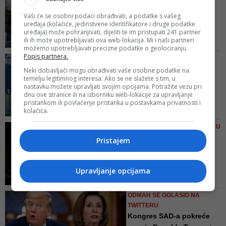
Crna Gora opozvala
Vaši će se osobni podaci obrađivati, a podatke s vašeg
ambasadora u Bosni i
uređaja (kolačiće, jedinstvene identifikatore i druge podatke
uređaja) može pohranjivati, dijeliti te im pristupati 241 partner
Hercegovini
ili ih može upotrebljavati ova web-lokacija. Mi i naši partneri
Radulović je prije dva dana u
možemo upotrebljavati precizne podatke o geolociranju.
intervjuu "Vijestima" rekao da se
Popis partnera.
RUSKI PREDSJEDNIK O
opoziv ambasadora koji su
GLASANJU U AMERIČKOM
Neki dobavljači mogu obrađivati vaše osobne podatke na
"politički postavljeni" očekuje "vrlo
temelju legitimnog interesa. Ako se ne slažete s tim, u
KONGRESU
brzo"
nastavku možete upravljati svojim opcijama. Potražite vezu pri
Putin: Optužbe za opoziv
dnu ove stranice ili na izborniku web-lokacije za upravljanje
Trumpa su izmišljene,
pristankom ili povlačenje pristanka u postavkama privatnosti i
kolačića.
neć...
Američki Predstavnički dom
NAREDNI KORAK - SUĐENJE U
glasao je u srijedu za opoziv
SENATU
Pristajem
Trumpa, ali Putin je, kao i većina
Kongres izglasao opoziv
posmatrača, rekao da očekuje da
Donalda Trumpa, protiv
će ga republikanski Senat
pre...
Upravljanje opcijama
osloboditi
Tako je 45-ti po redu američki
predsjednik Donald Trump postao
ODMAH SE OGLASIO NA
tek treći državni čelnik u
TWITTERU
američkoj povijesti koji je bio
Kongres SAD-a pokreće
opozvan već nakon glasanja o