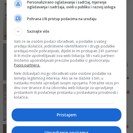
Personalizirano oglašavanje i sadržaj, mjerenje
demokrata ni dan danas ne može
zato tr...
KAD DRUŠTVENE MREŽE
oglašavanja i sadržaja, uvidi u publiku i razvoj usluga
da shvati kako to da nije bilo
KREIRAJU 'VRIJEDNOSTI'
političke razlike između Martina,
A šta kad negativan
Pohrana i/ili pristup podacima na uređaju
Đorđa i Rasima (a bilo je, ali su
komentar na Instagramu
one bile na tako visokom
boli i ...
Saznajte više
intelektualnom i političkom nivou
Šta je elektronsko vršnjačko
da on to nije shvatio ni tada, ni
Vaši će se osobni podaci obrađivati, a podatke s vašeg
nasilje, kako ga prepoznati, šta je
danas!...
uređaja (kolačiće, jedinstvene identifikatore i druge podatke
FOTO I VIDEO/UZNEMIRUJUĆI
dozvoljeno, a šta nije na
uređaja) može pohranjivati, dijeliti te im pristupati 241 partner
PRIZORI IZ ZAVODA PAZARIĆ
ili ih može upotrebljavati ova web-lokacija. Mi i naši partneri
društvenim mrežama -
Dan i noć vezani za
možemo upotrebljavati precizne podatke o geolociranju.
srednjoškolcima je objasnio
radijatore, psihički kopne:
Popis partnera.
Aleksandar Miladinović
Dj...
Neki dobavljači mogu obrađivati vaše osobne podatke na
temelju legitimnog interesa. Ako se ne slažete s tim, u
Na fotografijama koje je dostavila
nastavku možete upravljati svojim opcijama. Potražite vezu pri
medijima vidi se kako su djeca
SINDROM 'TRUT' - TUŽNO
dnu ove stranice ili na izborniku web-lokacije za upravljanje
vezana za namještaj i radijatore
pristankom ili povlačenje pristanka u postavkama privatnosti i
STANJE DANAŠNJE OMLADINE
kolačića.
Zajednica Cenacolo u
Međugorju: Osim raznih
ovisno...
Pristajem
- Sve više mladih upada u to
teško stanje, a pomoć traže
VIDEO/ ČITAV BALKAN VRTI SE
roditelji koji ne znaju kako da se
Upravljanje opcijama
OKO TROJKE - LUNE, KIJE I