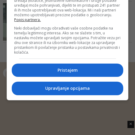
uređaja (kolačiće, jedinstvene identifikatore i druge podatke
koje je bilo u fazi raspada, težilo
uređaja) može pohranjivati, dijeliti te im pristupati 241 partner
FOTO/ ČEKA SE ROČIŠTE ZA
oko 50 kg
ili ih može upotrebljavati ova web-lokacija. Mi i naši partneri
ODREĐIVANJE PRITVORA
možemo upotrebljavati precizne podatke o geolociranju.
Elfeta Veseli izručena
Popis partnera.
pravosuđu BiH:
Neki dobavljači mogu obrađivati vaše osobne podatke na
Osumnjičena ...
temelju legitimnog interesa. Ako se ne slažete s tim, u
nastavku možete upravljati svojim opcijama. Potražite vezu pri
Tužiteljstvo BiH zahvaljuje
dnu ove stranice ili na izborniku web-lokacije za upravljanje
pravosuđu i diplomaciji Švicarske
pristankom ili povlačenje pristanka u postavkama privatnosti i
Konfederacije na ostvarenoj
kolačića.
suradnji, lociranju i izručenju
osumnjičene
Pristajem
Copyright © 2014 Depo Portal
Upravljanje opcijama
Impressum
Kontakt
Marketing
Privatnost korisnika
O nama
✕