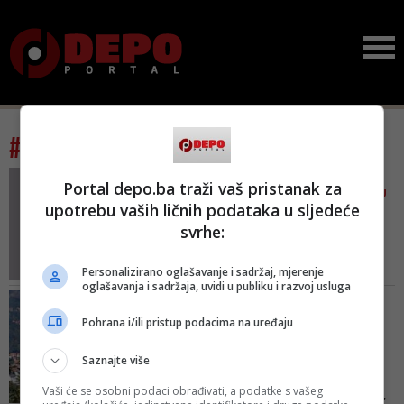
#tag: slobodan stojanović
DRAGAN BURSAĆ/ TIJELO
Portal depo.ba traži vaš pristanak za
DJETETA U PLAVOM MANTILU
upotrebu vaših ličnih podataka u sljedeće
Danas nema niti Ilije, niti
svrhe:
žene mu Desanke, niti ...
Ostaje sestra Slađana da se
Personalizirano oglašavanje i sadržaj, mjerenje
gotovo sama bori za istinu i
oglašavanja i sadržaja, uvidi u publiku i razvoj usluga
privođenje pravdi zločinaca
OTKRIVEN UZROK SMRTI
odgovornih za ovo monstruozno
Suđenje za ubistvo 12-
Pohrana i/ili pristup podacima na uređaju
nedjelo
godišnjeg Slobodana
Stojanov...
Saznajte više
U obdukcionom nalazu vještak
Vaši će se osobni podaci obrađivati, a podatke s vašeg
Stanković je potvrdio da je tijelo,