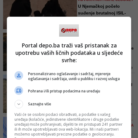
U Njemačkoj počelo
suđenje brutalnoj ISIL-
ovki: Dj...
Predsjednik sudskog vijeća
prekinuo je suđenje odmah
DOK SE ČEKA IZRUČENJE
nakon čitanja presude zbog novih
IBRE ĆUFUROVIĆA
Portal depo.ba traži vaš pristanak za
opterećujućih dokaza protiv
Otac se odriče sina koji se
upotrebu vaših ličnih podataka u sljedeće
optužene
borio za ISIL: 'Hranio...
svrhe:
Oosljednjih dana aktuelna je
priprema za preuzimanje dvojice
Personalizirano oglašavanje i sadržaj, mjerenje
državljana BiH koji se nalaze u
VIDEO/ PALJBA UTIHNULA
oglašavanja i sadržaja, uvidi u publiku i razvoj usluga
kampu "El-Roj" u sjeveroistočnoj
Čeka se objava konačnog
Siriji, a koji su se borili za
poraza ISIS-a: Pogledajte
Pohrana i/ili pristup podacima na uređaju
Islamsku državu (ISIL). Jedan od
...
njih je Ibro Ćufurović iz Donje
Saznajte više
Nijedna crna zastava ISIS-a više
Slapnice, kod Velike Kladuše,
se ne vidi u mjestu, a i paljba je
drugi...
Vaši će se osobni podaci obrađivati, a podatke s vašeg
od srijede utihnula
uređaja (kolačiće, jedinstvene identifikatore i druge podatke
AKADEMIK DURAKOVIĆ 2017.
uređaja) može pohranjivati, dijeliti te im pristupati 241 partner
UPOZORAVAO, SVI U BIH TADA
ili ih može upotrebljavati ova web-lokacija. Mi i naši partneri
SU ŠUTJELI
možemo upotrebljavati precizne podatke o geolociranju.