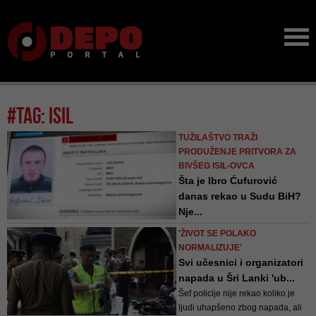
#tag: isil
TUŽILAŠTVO TRAŽI
PRODUŽENJE PRITVORA ZA
BIVŠEG ISIL-OVCA
Šta je Ibro Ćufurović
danas rekao u Sudu BiH?
Nje...
Ćuforovićev advokat Senad
'ŽIVOT SE POLAKO
Dupovac rekao je da je prijedlog
NORMALIZUJE'
Tužilaštva za produženje pritvora
Svi učesnici i organizatori
neosnovan te da dokazi
napada u Šri Lanki 'ub...
Tužilaštva ne potvrđuju navode
Šef policije nije rekao koliko je
da je njegov branjenik počinio
ljudi uhapšeno zbog napada, ali
djelo za koje se tereti