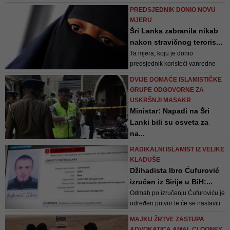
je portparol Ruvan Gunasekera
PREDSJEDNIK DONIO NOVU
juče izjavio da su u zatvoru 73
MJERU
osobe, uključujući devet žena
Šri Lanka zabranila nikab
nakon stravičnog teroris...
Ta mjera, koju je donio
predsjednik koristeći vanredne
ovlasti, stupa na snagu u
DVIJE DOMAĆE ISLAMISTIČKE
ponedjeljak
GRUPE ODGOVORNE ZA
USKRŠNJI MASAKR
Ministar: Napadi na Šri
Lanki bili su osveta za
na...
Američki obavještajni izvori tvrde
RADIKALNI ISLAMIST IZ VELIKE
da napadi nose neke od oznaka
KLADUŠE
militantne grupe Islamska država,
Džihadista Ibro Ćufurović
iako su bili oprezni u iznošenju
izručen iz Sirije u BiH:...
svojih navoda jer ta grupa nije
Odmah po izručenju Ćufuroviću je
preuzela odgovorost za masakr
određen pritvor te će se nastaviti
na Šri Lanki
kazneni postupak
MAJKU ŽRTVE ZASTUPA
ADVOKATICA AMAL CLOONEY