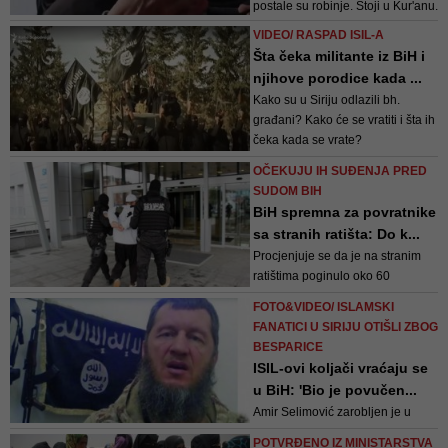
postale su robinje. Stoji u Kur'anu.
Ćufurović
One su imovina pa ih prema
VIDEO/ RASPAD ISIL-A
islamu možete koristiti, rekla je
Šta čeka militante iz BiH i
žena obučena u crni nikab i s
njihove porodice kada ...
naočalama na očima. Vjeruje se
Kako su u Siriju odlazili bh.
da žena nije ni Iračanka ni Sirijka
građani? Kako će se vratiti i šta ih
te da je izjave dala u izbjeg...
čeka kada se vrate?
OČEKUJU IH SUĐENJA PRED
SUDOM BIH
BiH spremna za povratnike
sa stranih ratišta: Do k...
Procjenjuje se da je na stranim
ratištima poginulo oko 60
državljana BiH, dok ih se oko 50
FOTO&VIDEO/ ISLAMSKI
vratilo u ovu zemlju
FANATICI U SIRIJU OTIŠLI ZBOG
BESPARICE
ISIL-ovi koljači vraćaju se
u BiH: 'Bio je povučen...
Amir Selimović zarobljen je u
oblasti grada Boguz i mogao bi se
POTVRĐENO IZ MINISTARSTVA