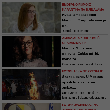
je Martina Mlinarević
EMOTIVNO PISMO IZ
KARANTINA NA BJELAVAMA
Hvala, ambasadorici
Martini... Osigurala nam je
pr...
"Ono što je cijenjena
ambasadorica Mlinarević
AMBASADA NUDI POMOĆ
dokazala je da ako u lošim
GRAĐANIMA BIH
vremenima date lošem čovjeku
Martina Mlinarević
moć, on postaje još lošiji, a dobroj
objavila: Češka od 16.
osobi ako date moć, ona je još
marta za...
bolja. Ambasadorica je dokazala
Ona kaže da se ova odluka se
ovo drugo"
odnosi i na strance sa trajnim ili
FOTO/ HAJKA NE PRESTAJE
privremenim boravkom preko 90
Skandalozno: U Mostaru
dana u Češkoj, ali da ta mjera
spalili lutku s likom
zasad ne vrijedi za vozače
ambas...
kamiona
Spaljivanje lutke je naišlo na
ismijavanje i glasno odobravanje
okupljenih na ovom događaju
FOTO/ NOVOIMENOVANA
AMBASADORICA BIH U