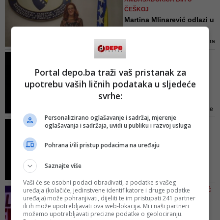
ČEŠKOJ
Martina Mlinarević odlazi u
Prag: 'Dat ću sve od s...
Nakon svih provedenih procedura
ambasadorka Mlinarević je dobila
FOTO/ SRETAN KRAJ TEŠKE
agreman od Republike Češke
GODINE
Portal depo.ba traži vaš pristanak za
Iznenadno vjenčanje
upotrebu vaših ličnih podataka u sljedeće
Martine Mlinarević, ali i
svrhe:
tužn...
Vijest o njenom vjenčanju mnoge
Personalizirano oglašavanje i sadržaj, mjerenje
je iznenadila. Ona je ovaj sretni
VIDEO/ BUDUĆA
oglašavanja i sadržaja, uvidi u publiku i razvoj usluga
trenutak sa svima podijelila putem
AMBASADORICA BIH U
Facebooka, ali i tužnu vijest koju
ČEŠKOJ
Pohrana i/ili pristup podacima na uređaju
je primila narednog jutra, nakon
Martina Mlinarević
svadbenog slavlja...
progovorila o diplomi i
Saznajte više
ulasku ...
Vaši će se osobni podaci obrađivati, a podatke s vašeg
Nigdje nisam napisala da sam
uređaja (kolačiće, jedinstvene identifikatore i druge podatke
VIDEO/ MARTINA MLINAREVIĆ
završila fakultet, rekla je Martina
uređaja) može pohranjivati, dijeliti te im pristupati 241 partner
O IMENOVANJU ZA
ili ih može upotrebljavati ova web-lokacija. Mi i naši partneri
Mlinarević
AMBASADORICU
možemo upotrebljavati precizne podatke o geolociranju.