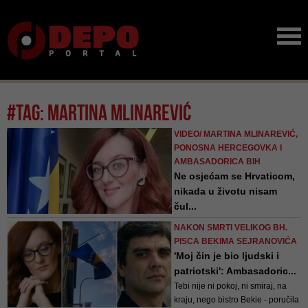
#tag: martina mlinarević
VIDEO/ MARTINA MLINAREVIĆ,
PONOSNA HERCEGOVKA I
AMBASADORICA BIH
Ne osjećam se Hrvaticom,
nikada u životu nisam
čul...
Mlinarević je naime, još na
NAKON SMRTI VELIKOG BH.
posljednjem popisu stanovništva
PISCA BEKIMA SEJRANOVIĆA
u BiH, kako sama kaže, tražila da
'Moj čin je bio ljudski i
se izjasni kao Hercegovka, ali to
patriotski': Ambasadoric...
nije bilo moguće
Tebi nije ni pokoj, ni smiraj, na
kraju, nego bistro Bekie - poručila