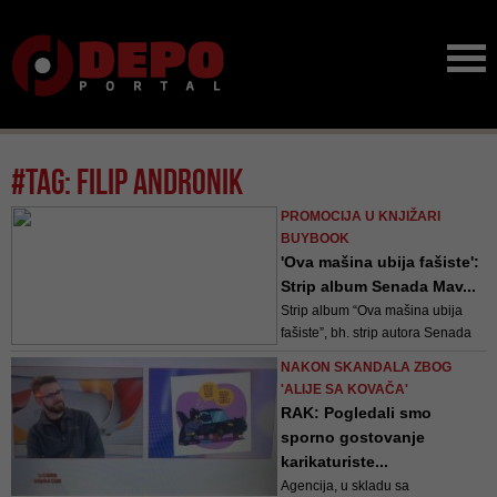
#tag: filip andronik
PROMOCIJA U KNJIŽARI
BUYBOOK
'Ova mašina ubija fašiste':
Strip album Senada Mav...
Strip album “Ova mašina ubija
fašiste”, bh. strip autora Senada
Mavrića (naslov originala: “Cette
NAKON SKANDALA ZBOG
machine tue les fascistes”) od
'ALIJE SA KOVAČA'
sada i na bosanskom jeziku
RAK: Pogledali smo
sporno gostovanje
karikaturiste...
Agencija, u skladu sa