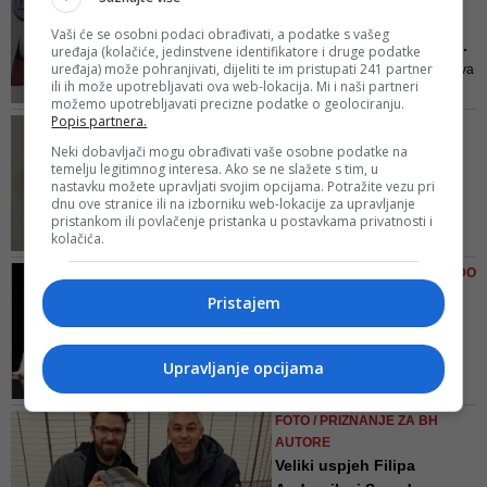
Zašto je 'Alija s Kovača'
Vaši će se osobni podaci obrađivati, a podatke s vašeg
automatski postao Alija ...
uređaja (kolačiće, jedinstvene identifikatore i druge podatke
uređaja) može pohranjivati, dijeliti te im pristupati 241 partner
Zašto se Nadzorni odbor i Uprava
ili ih može upotrebljavati ova web-lokacija. Mi i naši partneri
TVSA izvinjava porodici
možemo upotrebljavati precizne podatke o geolociranju.
Izetbegović kada strip ilustracija
Popis partnera.
SDA NAKON BURE NA TVSA
eksplicitno ne spominjie Aliju
OD AUTORA TRAŽI JAVNO
Neki dobavljači mogu obrađivati vaše osobne podatke na
Izetbegovića
temelju legitimnog interesa. Ako se ne slažete s tim, u
IZVINJENJE
nastavku možete upravljati svojim opcijama. Potražite vezu pri
Mi nikada i nikome nismo
dnu ove stranice ili na izborniku web-lokacije za upravljanje
ograničavali slobodu
pristankom ili povlačenje pristanka u postavkama privatnosti i
kolačića.
medi...
SDA nikada i nikome nije
ZAŠTO JE, USTVARI, DOŠLO DO
ograničavala slobodu izražavanja
SKANDALA?
Pristajem
ili pravo na kritiku njene politike i
Ko je svjetski poznati
kadrova, navodi se u saopćenju
umjetnik Filip Andronik,
ko...
Upravljanje opcijama
DEPO Portal donosi vam kratki
pregled biografija glavnih "aktera"
FOTO / PRIZNANJE ZA BH
uključenih u ovaj skandal
AUTORE
Veliki uspjeh Filipa