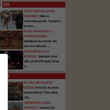
O
FOTO
FOTO/ POD NALETOM
VRUĆINA:
Slike iz
uzavrelog grada: Sarajevo
krcato ...
FOTO/ POVRATAK U
ANTIČKO DOBA:
Gladijatorske borbe: Ne,
ovo nisu filmske ...
FOTO DETALJI SA
KOŠEVA:
Spektakl pred
više od 60.000 ljudi: Dron
s...
SATA
DA VAS NE UHVATE
GUŽVE:
Krećete na more
automobilom? Ove dane
izbj...
'NEPRIJATELJSKA
POLITIKA':
Iranski šef