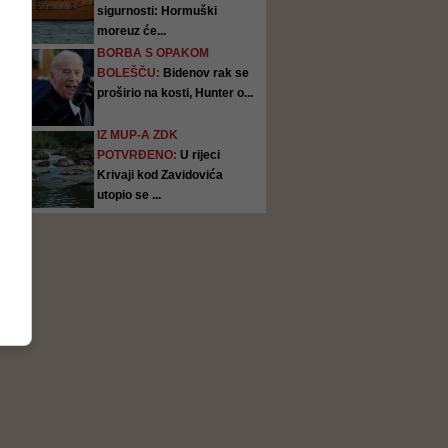
sigurnosti: Hormuški
moreuz će...
BORBA S OPAKOM
BOLEŠČU:
Bidenov rak se
proširio na kosti, Hunter o...
IZ MUP-A ZDK
POTVRĐENO:
U rijeci
Krivaji kod Zavidovića
utopio se ...