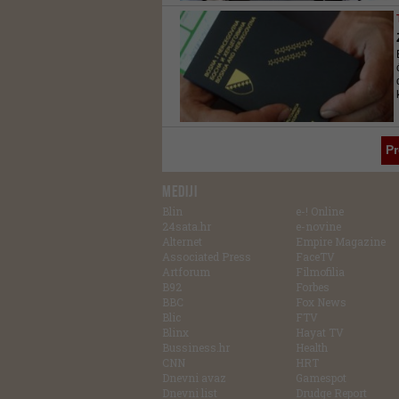
P
MEDIJI
Blin
e-! Online
24sata.hr
e-novine
Alternet
Empire Magazine
Associated Press
FaceTV
Artforum
Filmofilia
B92
Forbes
BBC
Fox News
Blic
FTV
Blinx
Hayat TV
Bussiness.hr
Health
CNN
HRT
Dnevni avaz
Gamespot
Dnevni list
Drudge Report