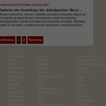
TUMAČENJE PRAVNIH ZAVRZLAMA
Zablude oko hrvatskog i bh. državljanstva: Šta je ...
Brojne nedoumice, dileme i zablude izazvala je nedavna najava da
će pojedini građani Bosne i Hercegovine ostati bez dvojnog
državljanstvam, tačnije državljanstva Republike Hrvatske. Međutim,
koliko tu ima istine, a koliko pravnih zavrzlama i pogrešnog tuma...
redhodna
1
2
Naredna
Glas Srpske
Pešćanik
The Guardian
Globus
POGO
The New Yorker
IMDb
Politika
The New York Times
INDEX.HR
Reddit
The Sun
Indie Wire
Reuters
The Times
Jutarnji list
Rotten Tomatoes
Time
Kurir
RTRS
TMZ
Miniclip
RTS
Tportal
net.hr
Screen Daily
TV1
Nezavisne
Slobodna Bosna
Variety
News Google
Sky
Večenji list
Newsweek
Svet
Vijesti online
Oslobođenje
The Huffington Post
You Tube