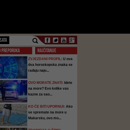
SATA
O PREPORUKA
NAJČITANIJE
ZVJEZDANI PROFIL:
U ova
dva horoskopska znaka se
rađaju najo...
OVO MORATE ZNATI:
Idete
na more? Evo kolike vas
kazne za sao...
KO ĆE BITI UPORNIJI:
Ako
se spremate na more u
Makarsku, ovo mo...