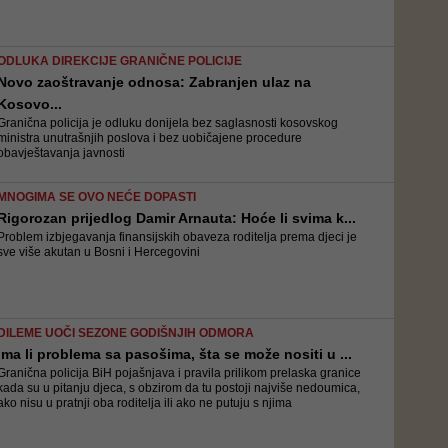
ODLUKA DIREKCIJE GRANIČNE POLICIJE
Novo zaoštravanje odnosa: Zabranjen ulaz na
Kosovo...
Granična policija je odluku donijela bez saglasnosti kosovskog
ministra unutrašnjih poslova i bez uobičajene procedure
obavještavanja javnosti
MNOGIMA SE OVO NEĆE DOPASTI
Rigorozan prijedlog Damir Arnauta: Hoće li svima k...
Problem izbjegavanja finansijskih obaveza roditelja prema djeci je
sve više akutan u Bosni i Hercegovini
DILEME UOČI SEZONE GODIŠNJIH ODMORA
Ima li problema sa pasošima, šta se može nositi u ...
Granična policija BiH pojašnjava i pravila prilikom prelaska granice
kada su u pitanju djeca, s obzirom da tu postoji najviše nedoumica,
ako nisu u pratnji oba roditelja ili ako ne putuju s njima