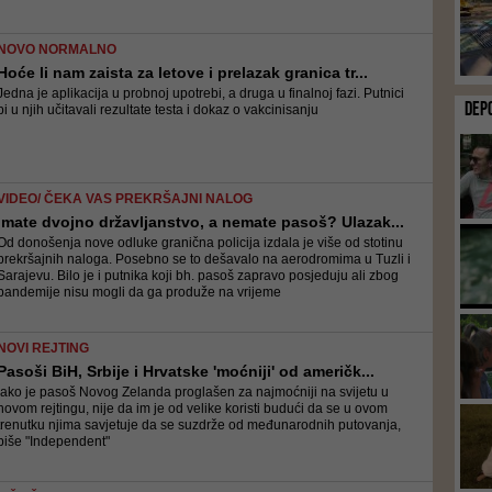
NOVO NORMALNO
Hoće li nam zaista za letove i prelazak granica tr...
Jedna je aplikacija u probnoj upotrebi, a druga u finalnoj fazi. Putnici
DEP
bi u njih učitavali rezultate testa i dokaz o vakcinisanju
VIDEO/ ČEKA VAS PREKRŠAJNI NALOG
Imate dvojno državljanstvo, a nemate pasoš? Ulazak...
Od donošenja nove odluke granična policija izdala je više od stotinu
prekršajnih naloga. Posebno se to dešavalo na aerodromima u Tuzli i
Sarajevu. Bilo je i putnika koji bh. pasoš zapravo posjeduju ali zbog
pandemije nisu mogli da ga produže na vrijeme
NOVI REJTING
Pasoši BiH, Srbije i Hrvatske 'moćniji' od američk...
Iako je pasoš Novog Zelanda proglašen za najmoćniji na svijetu u
novom rejtingu, nije da im je od velike koristi budući da se u ovom
trenutku njima savjetuje da se suzdrže od međunarodnih putovanja,
piše "Independent"