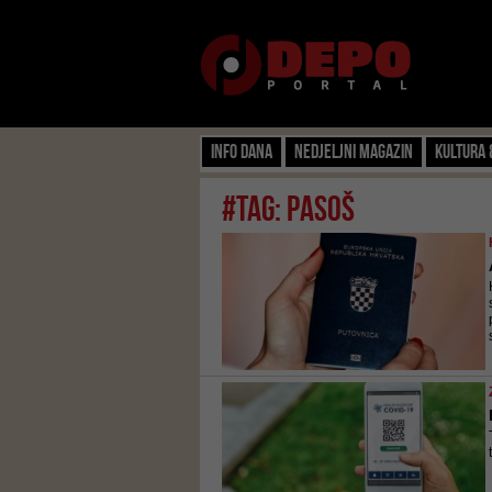
Info dana
Nedjeljni magazin
Kultura 
#tag: pasoš