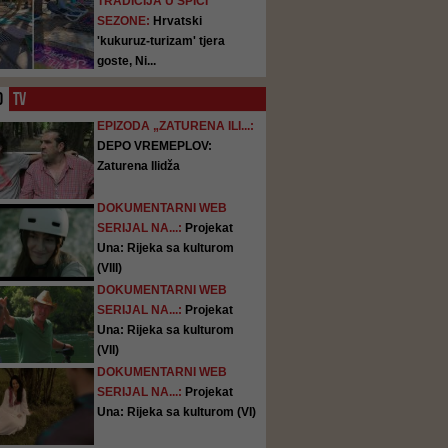
TRADICIJA U ŠPICI
SEZONE:
Hrvatski
'kukuruz-turizam' tjera
goste, Ni...
O
TV
EPIZODA „ZATURENA ILI...:
DEPO VREMEPLOV:
Zaturena Ilidža
DOKUMENTARNI WEB
SERIJAL NA...:
Projekat
Una: Rijeka sa kulturom
(VIII)
DOKUMENTARNI WEB
SERIJAL NA...:
Projekat
Una: Rijeka sa kulturom
(VII)
DOKUMENTARNI WEB
SERIJAL NA...:
Projekat
Una: Rijeka sa kulturom (VI)