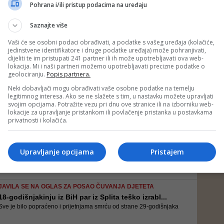
Sasvim je moguće da je Handke dobio putovnicu bez prolaska kroz
Pohrana i/ili pristup podacima na uređaju
uobičajene korake za dobijanje državljanstva. Jugoslavija je duži niz
godina bila mafijaška država, a Miloševićev režim ignorisao je
Saznajte više
zakone i radio po vlastitom nahođenju
Vaši će se osobni podaci obrađivati, a podatke s vašeg uređaja (kolačiće,
jedinstvene identifikatore i druge podatke uređaja) može pohranjivati,
VIJEST ODJEKNULA KAO BOMBA
dijeliti te im pristupati 241 partner ili ih može upotrebljavati ova web-
Austrijski mediji otkrili: Peter Handke ima srpski...
lokacija. Mi i naši partneri možemo upotrebljavati precizne podatke o
Kako otkrivaju austrijski mediji, on je prihvatio pasoš Savezne
geolociranju.
Popis partnera.
Republike Jugoslavije, pa je zakonski izgubio austrijsko
državljanstvo
Neki dobavljači mogu obrađivati vaše osobne podatke na temelju
legitimnog interesa. Ako se ne slažete s tim, u nastavku možete upravljati
svojim opcijama. Potražite vezu pri dnu ove stranice ili na izborniku web-
lokacije za upravljanje pristankom ili povlačenje pristanka u postavkama
SABOR PROMIJENIO ZAKON, PROŠIRUJE SE POJAM
privatnosti i kolačića.
ISELJENIKA
Od Nove godine lakše do hrvatskog državljanstva: I...
Izmjene Zakona stupit će na snagu 1. januara sljedeće godine
Upravljanje opcijama
Pristajem
JAVILA SE NA OGLAS ZA POSAO ČUVANJA DJETETA
18-godišnjakinju iz BiH par iz Splita teško izrabl...
Sve je bilo popraćeno i prijetnjama smrću od strane 29-godišnjaka