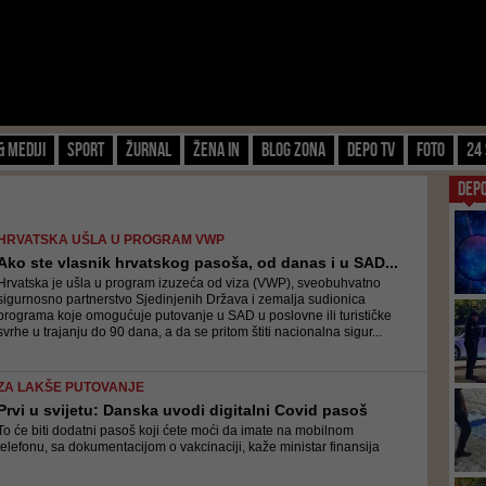
& Mediji
Sport
Žurnal
Žena IN
Blog zona
Depo TV
FOTO
24 
DEP
HRVATSKA UŠLA U PROGRAM VWP
Ako ste vlasnik hrvatskog pasoša, od danas i u SAD...
Hrvatska je ušla u program izuzeća od viza (VWP), sveobuhvatno
sigurnosno partnerstvo Sjedinjenih Država i zemalja sudionica
programa koje omogućuje putovanje u SAD u poslovne ili turističke
svrhe u trajanju do 90 dana, a da se pritom štiti nacionalna sigur...
ZA LAKŠE PUTOVANJE
Prvi u svijetu: Danska uvodi digitalni Covid pasoš
To će biti dodatni pasoš koji ćete moći da imate na mobilnom
telefonu, sa dokumentacijom o vakcinaciji, kaže ministar finansija