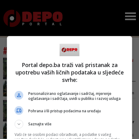
#tag: muška voda
VIDEO/ CIJELI PERIOD NAKON
Portal depo.ba traži vaš pristanak za
RATA NIJE BILA U FUNKCIJI
upotrebu vaših ličnih podataka u sljedeće
'Muška voda' iz Kladnja
svrhe:
prodana firmi iz Sarajeva ...
- Meni je drago što sam uspio u
Personalizirano oglašavanje i sadržaj, mjerenje
ovom svemu, odnosno kada sam
oglašavanja i sadržaja, uvidi u publiku i razvoj usluga
predložio stečajni postupak, i evo
HOTEL, BUNGALOVI, SKI
danas imamo prodanu firmu. Ja
STAZA, BROJNA IGRALIŠTA,
Pohrana i/ili pristup podacima na uređaju
se nadam da ćemo do kraja
LOVAČKA KUĆA...
godine moći otići na Mušku vodu
Dvojica fudbalera i bokser
Saznajte više
jer je gore i u zimskom ambijentu
'bacili oko' na komplek...
vrlo dobro - kazao je ministar
Vaši će se osobni podaci obrađivati, a podatke s vašeg
Kompleks se prostire na površini
Gluhić