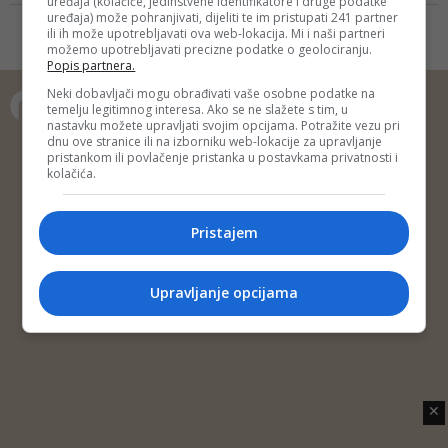
uređaja (kolačiće, jedinstvene identifikatore i druge podatke
od 76.768 metara kvadratnih, a
uređaja) može pohranjivati, dijeliti te im pristupati 241 partner
udaljen je skoro 10 kilometara od
ili ih može upotrebljavati ova web-lokacija. Mi i naši partneri
možemo upotrebljavati precizne podatke o geolociranju.
Kladnja
Popis partnera.
Neki dobavljači mogu obrađivati vaše osobne podatke na
temelju legitimnog interesa. Ako se ne slažete s tim, u
nastavku možete upravljati svojim opcijama. Potražite vezu pri
Copyright © 2014 Depo Portal
dnu ove stranice ili na izborniku web-lokacije za upravljanje
pristankom ili povlačenje pristanka u postavkama privatnosti i
Impressum
Kontakt
Marketing
Privatnost korisnika
kolačića.
O nama
Pristajem
Upravljanje opcijama
✕