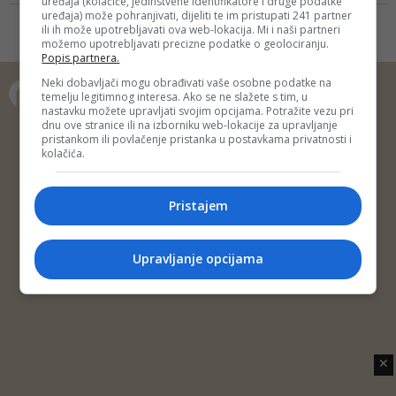
uređaja (kolačiće, jedinstvene identifikatore i druge podatke
činjenica da je direktnim nalogom
uređaja) može pohranjivati, dijeliti te im pristupati 241 partner
direktorice BH radija 1 Pejke
ili ih može upotrebljavati ova web-lokacija. Mi i naši partneri
možemo upotrebljavati precizne podatke o geolociranju.
Medić spriječeno objavljivanje
Popis partnera.
saopćenja Sindikalne
organizacije BHRT–a u četvrtak
Neki dobavljači mogu obrađivati vaše osobne podatke na
temelju legitimnog interesa. Ako se ne slažete s tim, u
22.marta, uz obrazloženje da je to
nastavku možete upravljati svojim opcijama. Potražite vezu pri
„manjinski sindikat“ sa kojim
Copyright © 2014 Depo Portal
dnu ove stranice ili na izborniku web-lokacije za upravljanje
menadžment ne prego...
pristankom ili povlačenje pristanka u postavkama privatnosti i
Impressum
Kontakt
Marketing
Privatnost korisnika
kolačića.
O nama
Pristajem
Upravljanje opcijama
✕