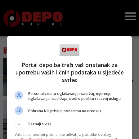
#tag: bht 1
ARMIJU RBIH NAZVALI
Portal depo.ba traži vaš pristanak za
'TAKOZVANOM'
upotrebu vaših ličnih podataka u sljedeće
Urednički kolegij BHT1
svrhe:
oglasio se o skandalu: Svi
...
Personalizirano oglašavanje i sadržaj, mjerenje
Kolegij urednika BHT1 osuđuje
oglašavanja i sadržaja, uvidi u publiku i razvoj usluga
prijetnje upućene bilo kom našem
NEDOPUSTVI PRITISAK NA
uposleniku. Krivicu će, ako
NOVINARE
Pohrana i/ili pristup podacima na uređaju
postoji, ustvrditi disciplinska
Saopćenje BH novinara
komisija, a ne društvene mreže i
povodom cenzure i
Saznajte više
drugi komisijski kanali, navodi se
represije ...
u zaključcima
Vaši će se osobni podaci obrađivati, a podatke s vašeg
Posebno je zabrinjavajuća