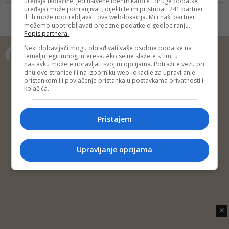
uređaja (kolačiće, jedinstvene identifikatore i druge podatke
patriotsku odgovornost onoga što
surevnjivost, podije...
uređaja) može pohranjivati, dijeliti te im pristupati 241 partner
se uslovno zove ljevicom,
ili ih može upotrebljavati ova web-lokacija. Mi i naši partneri
možemo upotrebljavati precizne podatke o geolociranju.
građanskim strankama,
Popis partnera.
patriotskim blokom i slično,
međutim...
Neki dobavljači mogu obrađivati vaše osobne podatke na
temelju legitimnog interesa. Ako se ne slažete s tim, u
nastavku možete upravljati svojim opcijama. Potražite vezu pri
Copyright © 2014 Depo Portal
dnu ove stranice ili na izborniku web-lokacije za upravljanje
pristankom ili povlačenje pristanka u postavkama privatnosti i
Impressum
Kontakt
Marketing
Privatnost korisnika
kolačića.
O nama
Pristajem
Upravljanje opcijama
✕