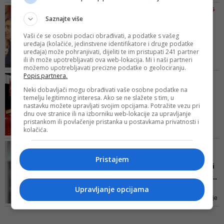
magazina STAV rezimira
se LGBT osobe 'i...
PREMA PISANJU POLITIČKOG
konstantne javne napade na
Saznajte više
MAGAZINA 'STAV'
direktoricu KCUS-a, uključujući i
Panika u SDA uoči
Vaši će se osobni podaci obrađivati, a podatke s vašeg
posljednje koji se odnose na
formiranja koalicije u
uređaja (kolačiće, jedinstvene identifikatore i druge podatke
incidentnu press konferenciju i
uređaja) može pohranjivati, dijeliti te im pristupati 241 partner
Sarajevu:...
potom reakcije u javnosti,
ili ih može upotrebljavati ova web-lokacija. Mi i naši partneri
Sudeći prema pisanju političkog
odgovarajući na dva ključna
možemo upotrebljavati precizne podatke o geolociranju.
magazina "Stav", izuzetno dobro
Popis partnera.
pitanja - za šta je sve k...
POZVALI NADLEŽNE DA
upućenog u dešavanja unutar i
REAGUJU
Neki dobavljači mogu obrađivati vaše osobne podatke na
oko najveće stranke u Bošnjaka,
temelju legitimnog interesa. Ako se ne slažete s tim, u
SDP najoštrije osuđuje
u SDA ovih dana vlada
nastavku možete upravljati svojim opcijama. Potražite vezu pri
napad na Envera Kazaza:
dnu ove stranice ili na izborniku web-lokacije za upravljanje
uznemirenost i panika. Evo
Zaš...
pristankom ili povlačenje pristanka u postavkama privatnosti i
zašto...
kolačića.
Sloboda medija i sloboda
izražavanja u demokratskom
ENVER KAZAZ SVE PRIJAVIO
društvu ne smije doći u pitanje, a
POLICIJI
Pristajem
društvo u kojem živimo svakim
Bakirov urednik me fizički
danom sve više liči na režim koji
napao na Filozofskom fa...
ne preza od ukidanja osnovnih
Moram priznati da sam
Upravljanje opcijama
prava, saopćeno je iz SDP-a
ljubomoran na Latića. Po čemu je
to on bolji da ga napada trenirani
bokser, a mene tek obično