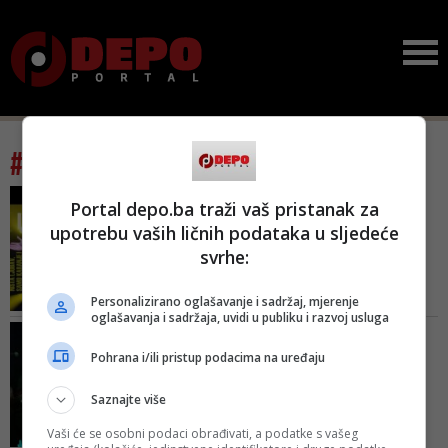
#tag: klupska scena
FOTO/ GODINA DANA
Portal depo.ba traži vaš pristanak za
KVALITETNOG ZVUKA I
upotrebu vaših ličnih podataka u sljedeće
ZABAVE
svrhe:
Bogat program u
sarajevskom klubu
'Jazzbina': Athe...
Personalizirano oglašavanje i sadržaj, mjerenje
oglašavanja i sadržaja, uvidi u publiku i razvoj usluga
Smještena u samom centru
ULAZ SLOBODAN, DOBAR
grada, nezaobilazna je
PROVOD ZAGARANTOVAN
Pohrana i/ili pristup podacima na uređaju
destinacija svih profila urbanih
Najbolja fuzija bluesa,
posjetioca vjernih kvalitetnom
country-a i R&R-a u
Saznajte više
zvuku, a nedavno je proslavila i
gradu:...
svoj prvi rođendan
Vaši će se osobni podaci obrađivati, a podatke s vašeg
Dođite, pogledajte, slušajte i