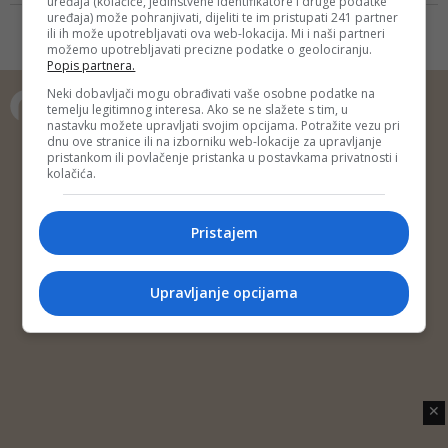
uređaja (kolačiće, jedinstvene identifikatore i druge podatke
uživajte. BluesA will rise
uređaja) može pohranjivati, dijeliti te im pristupati 241 partner
ili ih može upotrebljavati ova web-lokacija. Mi i naši partneri
možemo upotrebljavati precizne podatke o geolociranju.
Popis partnera.
Neki dobavljači mogu obrađivati vaše osobne podatke na
temelju legitimnog interesa. Ako se ne slažete s tim, u
nastavku možete upravljati svojim opcijama. Potražite vezu pri
Copyright © 2014 Depo Portal
dnu ove stranice ili na izborniku web-lokacije za upravljanje
pristankom ili povlačenje pristanka u postavkama privatnosti i
Impressum
Kontakt
Marketing
Privatnost korisnika
kolačića.
O nama
Pristajem
Upravljanje opcijama
✕