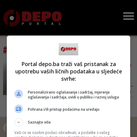
#tag: miroslav gavrić
MNOGI OSUĐENICI IZ BH.
Portal depo.ba traži vaš pristanak za
ZATVORA BRZO SE VRAĆAJU
upotrebu vaših ličnih podataka u sljedeće
IZA REŠETAKA
svrhe:
'Kajem se, ali šta ću':
Mladić izašao iz zatvora i...
Personalizirano oglašavanje i sadržaj, mjerenje
Prvi put sam osuđen na godinu i
oglašavanja i sadržaja, uvidi u publiku i razvoj usluga
po zatvora. Dobio sam tri i po
mjeseca uvjetno. Ostalo mi je 15
Pohrana i/ili pristup podacima na uređaju
dana do isteka uvjetne kada sam
ponovo silovao. Sad imam još 44
Saznajte više
mjeseca, a na suđenju sam dobio
šest godina i tri mjeseca, kaže za
Vaši će se osobni podaci obrađivati, a podatke s vašeg
Avaz Gavrić