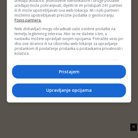
uređaja (kolačiće, jedinstvene identifikatore i druge podatke
Copyright © 2014 Depo Portal
uređaja) može pohranjivati, dijeliti te im pristupati 241 partner
Impressum
Kontakt
Marketing
Privatnost korisnika
ili ih može upotrebljavati ova web-lokacija. Mi i naši partneri
O nama
možemo upotrebljavati precizne podatke o geolociranju.
Popis partnera.
Neki dobavljači mogu obrađivati vaše osobne podatke na
temelju legitimnog interesa. Ako se ne slažete s tim, u
nastavku možete upravljati svojim opcijama. Potražite vezu pri
dnu ove stranice ili na izborniku web-lokacije za upravljanje
pristankom ili povlačenje pristanka u postavkama privatnosti i
kolačića.
Pristajem
Upravljanje opcijama
✕