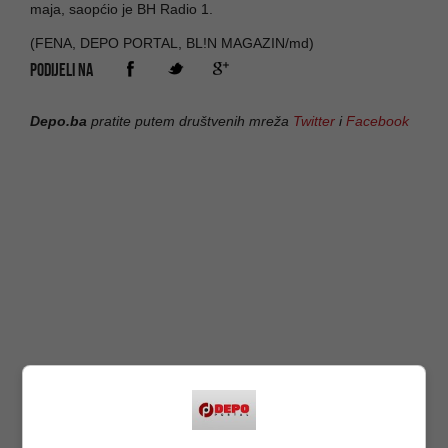
maja, saopćio je BH Radio 1.
(FENA, DEPO PORTAL, BL!N MAGAZIN/md)
PODIJELI NA
Depo.ba
pratite putem društvenih mreža
Twitter
i
Facebook