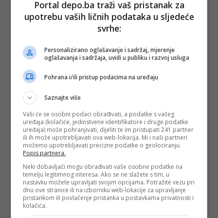
Portal depo.ba traži vaš pristanak za
upotrebu vaših ličnih podataka u sljedeće
svrhe:
Personalizirano oglašavanje i sadržaj, mjerenje
oglašavanja i sadržaja, uvidi u publiku i razvoj usluga
Pohrana i/ili pristup podacima na uređaju
Saznajte više
Vaši će se osobni podaci obrađivati, a podatke s vašeg
uređaja (kolačiće, jedinstvene identifikatore i druge podatke
uređaja) može pohranjivati, dijeliti te im pristupati 241 partner
ili ih može upotrebljavati ova web-lokacija. Mi i naši partneri
možemo upotrebljavati precizne podatke o geolociranju.
Popis partnera.
Neki dobavljači mogu obrađivati vaše osobne podatke na
temelju legitimnog interesa. Ako se ne slažete s tim, u
nastavku možete upravljati svojim opcijama. Potražite vezu pri
dnu ove stranice ili na izborniku web-lokacije za upravljanje
pristankom ili povlačenje pristanka u postavkama privatnosti i
kolačića.