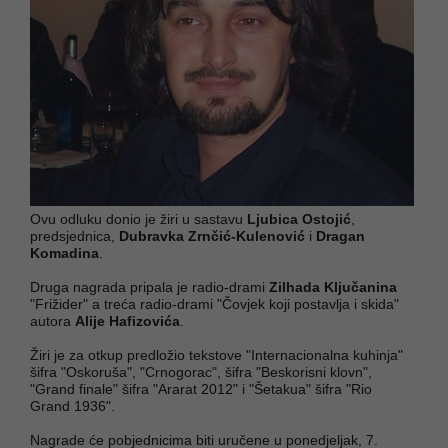
Ovu odluku donio je žiri u sastavu
Ljubica Ostojić
,
predsjednica,
Dubravka Zrnčić-Kulenović
i
Dragan
Komadina
.
Druga nagrada pripala je radio-drami
Zilhada Ključanina
"Frižider" a treća radio-drami "Čovjek koji postavlja i skida"
autora
Alije Hafizovića
.
Žiri je za otkup predložio tekstove "Internacionalna kuhinja"
šifra "Oskoruša", "Crnogorac", šifra "Beskorisni klovn",
"Grand finale" šifra "Ararat 2012" i "Šetakua" šifra "Rio
Grand 1936".
Nagrade će pobjednicima biti uručene u ponedjeljak, 7.