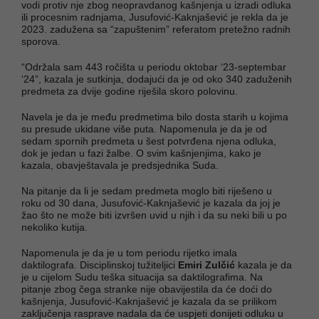
vodi protiv nje zbog neopravdanog kašnjenja u izradi odluka
ili procesnim radnjama, Jusufović-Kaknjašević je rekla da je
2023. zadužena sa “zapuštenim” referatom pretežno radnih
sporova.
“Održala sam 443 ročišta u periodu oktobar ‘23-septembar
‘24”, kazala je sutkinja, dodajući da je od oko 340 zaduženih
predmeta za dvije godine riješila skoro polovinu.
Navela je da je među predmetima bilo dosta starih u kojima
su presude ukidane više puta. Napomenula je da je od
sedam spornih predmeta u šest potvrđena njena odluka,
dok je jedan u fazi žalbe. O svim kašnjenjima, kako je
kazala, obavještavala je predsjednika Suda.
Na pitanje da li je sedam predmeta moglo biti riješeno u
roku od 30 dana, Jusufović-Kaknjašević je kazala da joj je
žao što ne može biti izvršen uvid u njih i da su neki bili u po
nekoliko kutija.
Napomenula je da je u tom periodu rijetko imala
daktilografa. Disciplinskoj tužiteljici
Emiri Zulčić
kazala je da
je u cijelom Sudu teška situacija sa daktilografima. Na
pitanje zbog čega stranke nije obavijestila da će doći do
kašnjenja, Jusufović-Kaknjašević je kazala da se prilikom
zaključenja rasprave nadala da će uspjeti donijeti odluku u