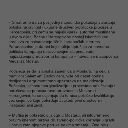
– Smatramo da su posljednji napadi dio pokušaja stvaranja
pritiska na javnost i ukupne društveno-političke procese u
Hercegovini, pri čemu se najviši vjerski autoritet muslimana
u ovom dijelu Bosne i Hercegovine nastoji iskoristiti kao
sredstvo za ostvarivanje ličnih i stranačkih interesa.
Paradoksalno je da oni koji muftiju optužuju za navodnu
političku kampanju upravo svojim istupima vode
najizraženiju predizbornu kampanju – navodi se u saopćenju
Medžlisa Mostar.
Podsjeća se da Islamska zajednica u Mostaru, na čelu s
muftijom Salem-ef. Dedovićem, više od deset godina
dosljedno i argumentirano upozorava na majorizaciju
Bošnjaka, njihovu marginalizaciju u procesima odlučivanja i
narušavanje principa ravnopravnosti u Mostaru i
Hercegovini, te se ocjenjuje da to nisu političke kvalifikacije,
već činjenice koje potvrđuje svakodnevni društveni i
institucionalni život.
– Muftija je pokretač dijaloga u Mostaru, ali istovremeno
pravim imenom naziva društveno-politička kretanja u gradu.
Upravo zato njegove poruke nekima smetaju. One nisu