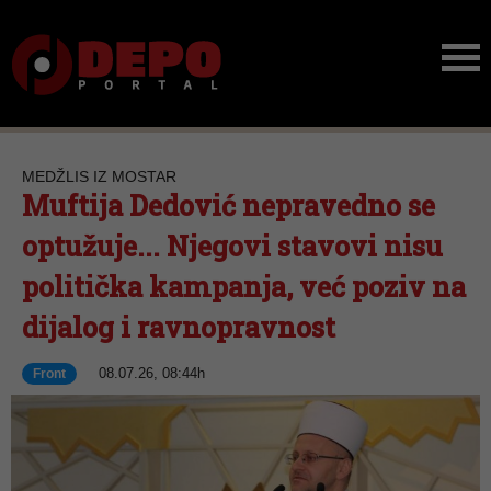
MEDŽLIS IZ MOSTAR
Muftija Dedović nepravedno se
optužuje... Njegovi stavovi nisu
politička kampanja, već poziv na
dijalog i ravnopravnost
08.07.26, 08:44h
Front