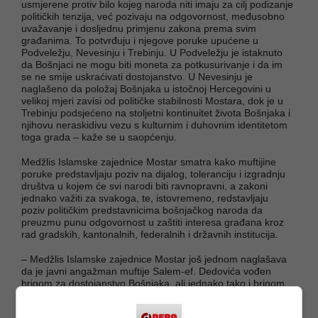
usmjerene protiv bilo kojeg naroda niti imaju za cilj podizanje
političkih tenzija, već pozivaju na odgovornost, međusobno
uvažavanje i dosljednu primjenu zakona prema svim
građanima. To potvrđuju i njegove poruke upućene u
Podveležju, Nevesinju i Trebinju. U Podveležju je istaknuto
da Bošnjaci ne mogu biti moneta za potkusurivanje i da im
se ne smije uskraćivati dostojanstvo. U Nevesinju je
naglašeno da položaj Bošnjaka u istočnoj Hercegovini u
velikoj mjeri zavisi od političke stabilnosti Mostara, dok je u
Trebinju podsjećeno na stoljetni kontinuitet života Bošnjaka i
njihovu neraskidivu vezu s kulturnim i duhovnim identitetom
toga grada – kaže se u saopćenju.
Medžlis Islamske zajednice Mostar smatra kako muftijine
poruke predstavljaju poziv na dijalog, toleranciju i izgradnju
društva u kojem će svi narodi biti ravnopravni, a zakoni
jednako važiti za svakoga, te, istovremeno, redstavljaju
poziv političkim predstavnicima bošnjačkog naroda da
preuzmu punu odgovornost u zaštiti interesa građana kroz
rad gradskih, kantonalnih, federalnih i državnih institucija.
– Medžlis Islamske zajednice Mostar još jednom naglašava
da je javni angažman muftije Salem-ef. Dedovića vođen
brigom za dostojanstvo Bošnjaka, ali jednako tako i brigom
za očuvanje multietničkog karaktera Mostara i Hercegovine.
Bez stvarne ravnopravnosti konstitutivnih naroda, posebno u