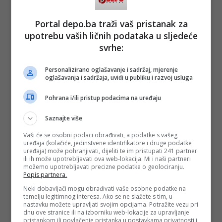
procesima odlučivanja, nema ni pune demokratije, ni trajne
stabilnosti, ni istinskog mira. Pozivamo medije da svoj posao
obavljaju odgovorno, profesionalno i nepristrasno,
Portal depo.ba traži vaš pristanak za
uvažavajući činjenice i javni interes, umjesto da postaju
upotrebu vaših ličnih podataka u sljedeće
instrumenti političkih obračuna i predizbornih kampanja –
zaključuje se u saopćenju MIZ Mostar.
svrhe:
(DEPO PORTAL/ad)
Personalizirano oglašavanje i sadržaj, mjerenje
PODIJELI NA
oglašavanja i sadržaja, uvidi u publiku i razvoj usluga
Pohrana i/ili pristup podacima na uređaju
Depo.ba
pratite putem društvenih mreža
Twitter
i
Facebook
Saznajte više
Vaši će se osobni podaci obrađivati, a podatke s vašeg
uređaja (kolačiće, jedinstvene identifikatore i druge podatke
uređaja) može pohranjivati, dijeliti te im pristupati 241 partner
ili ih može upotrebljavati ova web-lokacija. Mi i naši partneri
možemo upotrebljavati precizne podatke o geolociranju.
Popis partnera.
Neki dobavljači mogu obrađivati vaše osobne podatke na
temelju legitimnog interesa. Ako se ne slažete s tim, u
nastavku možete upravljati svojim opcijama. Potražite vezu pri
dnu ove stranice ili na izborniku web-lokacije za upravljanje
pristankom ili povlačenje pristanka u postavkama privatnosti i