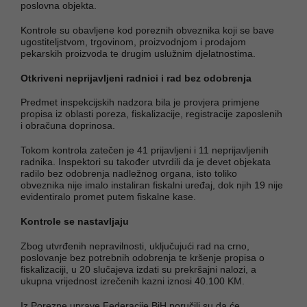
poslovna objekta.
Kontrole su obavljene kod poreznih obveznika koji se bave
ugostiteljstvom, trgovinom, proizvodnjom i prodajom
pekarskih proizvoda te drugim uslužnim djelatnostima.
Otkriveni neprijavljeni radnici i rad bez odobrenja
Predmet inspekcijskih nadzora bila je provjera primjene
propisa iz oblasti poreza, fiskalizacije, registracije zaposlenih
i obračuna doprinosa.
Tokom kontrola zatečen je 41 prijavljeni i 11 neprijavljenih
radnika. Inspektori su također utvrdili da je devet objekata
radilo bez odobrenja nadležnog organa, isto toliko
obveznika nije imalo instaliran fiskalni uređaj, dok njih 19 nije
evidentiralo promet putem fiskalne kase.
Kontrole se nastavljaju
Zbog utvrđenih nepravilnosti, uključujući rad na crno,
poslovanje bez potrebnih odobrenja te kršenje propisa o
fiskalizaciji, u 20 slučajeva izdati su prekršajni nalozi, a
ukupna vrijednost izrečenih kazni iznosi 40.100 KM.
Iz Porezne uprave Federacije BiH poručili su da će