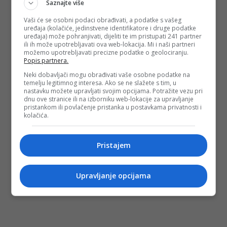
Saznajte više
Vaši će se osobni podaci obrađivati, a podatke s vašeg
uređaja (kolačiće, jedinstvene identifikatore i druge podatke
uređaja) može pohranjivati, dijeliti te im pristupati 241 partner
ili ih može upotrebljavati ova web-lokacija. Mi i naši partneri
možemo upotrebljavati precizne podatke o geolociranju.
Popis partnera.
Neki dobavljači mogu obrađivati vaše osobne podatke na
temelju legitimnog interesa. Ako se ne slažete s tim, u
nastavku možete upravljati svojim opcijama. Potražite vezu pri
dnu ove stranice ili na izborniku web-lokacije za upravljanje
pristankom ili povlačenje pristanka u postavkama privatnosti i
kolačića.
Pristajem
Upravljanje opcijama