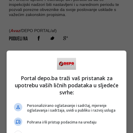
inspekcijski nadzori biti nastavljeni i u narednom periodu te
pozvali porezne obveznike da svoje poslovanje usklade s
važećim zakonskim propisima.
(
Avaz
/DEPO PORTAL/af)
PODIJELI NA
Depo.ba
pratite putem društvenih mreža
Twitter
i
Facebook
Portal depo.ba traži vaš pristanak za
upotrebu vaših ličnih podataka u sljedeće
svrhe:
Personalizirano oglašavanje i sadržaj, mjerenje
oglašavanja i sadržaja, uvidi u publiku i razvoj usluga
Pohrana i/ili pristup podacima na uređaju